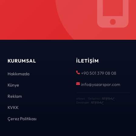
KURUMSAL
İLETIŞIM
+90 501 379 08 08
Hakkımızda
info@yazarspor.com
Künye
Reklam
KEYDAL
eNews · Geliştirici
·
KEYDAL
Developer
KVKK
Çerez Politikası