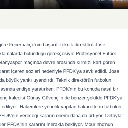
re Fenerbahçe'nin başarılı teknik direktörü Jose
çıklamalarda bulunduğu gerekçesiyle Profesyonel Futbol
 Alanyaspor maçında devre arasında kırmızı kart gören
ret içeren sözleri nedeniyle PFDK'ya sevk edildi. Jose
a büyük yankı uyandırdı. Teknik direktörün futbolun
miasında endişe yaratırken, PFDK'nın bu konuda nasıl bir
 genç kalecisi Günay Güvenç'in de benzer şekilde PFDK'ya
p ediliyor. Hakemlere yönelik yapılan hakaretlerin futbolun
PFDK'nın vereceği kararın önemi daha da artıyor. Detaylar
iler PFDK'nın kararını merakla bekliyor. Mourinho'nun