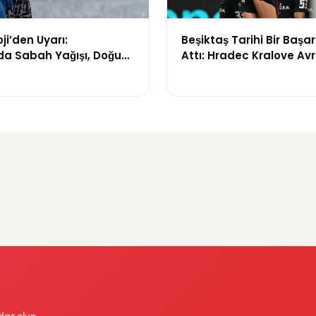
ji’den Uyarı:
Beşiktaş Tarihi Bir Başa
da Sabah Yağışı, Doğu
Attı: Hradec Kralove Av
e Çöl Tozu Bekleniyor
İlk Kez Evinde Kaybetti
dar olun.