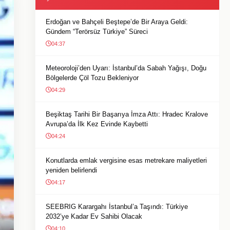
Erdoğan ve Bahçeli Beştepe’de Bir Araya Geldi:
Gündem “Terörsüz Türkiye” Süreci
04:37
Meteoroloji’den Uyarı: İstanbul’da Sabah Yağışı, Doğu
Bölgelerde Çöl Tozu Bekleniyor
04:29
Beşiktaş Tarihi Bir Başarıya İmza Attı: Hradec Kralove
Avrupa’da İlk Kez Evinde Kaybetti
04:24
Konutlarda emlak vergisine esas metrekare maliyetleri
yeniden belirlendi
04:17
SEEBRIG Karargahı İstanbul’a Taşındı: Türkiye
2032’ye Kadar Ev Sahibi Olacak
04:10