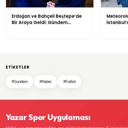
Erdoğan ve Bahçeli Beştepe’de
Meteorolo
Bir Araya Geldi: Gündem
İstanbul’
“Terörsüz Türkiye” Süreci
Bölgelerd
ETIKETLER
#Gundem
#Haber
#Futbol
Yazar Spor Uygulaması
Mobil uygulamamızı indirin, son dakika haberlerinden ilk siz haber