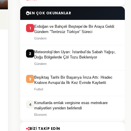
EN ÇOK OKUNANLAR
Erdoğan ve Bahçeli Beştepe’de Bir Araya Geldi:
1
Gündem “Terörsüz Türkiye” Süreci
Gündem
Meteoroloji’den Uyarı: İstanbul’da Sabah Yağışı,
2
Doğu Bölgelerde Çöl Tozu Bekleniyor
Gündem
Beşiktaş Tarihi Bir Başarıya İmza Attı: Hradec
3
Kralove Avrupa’da İlk Kez Evinde Kaybetti
Futbol
Konutlarda emlak vergisine esas metrekare
4
maliyetleri yeniden belirlendi
Ekonomi
BIZI TAKIP EDIN