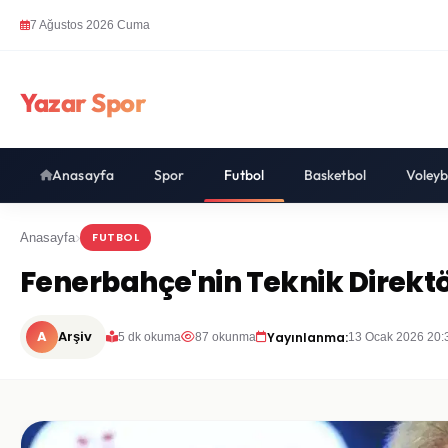
7 Ağustos 2026 Cuma
Yazar Spor
Anasayfa
Spor
Futbol
Basketbol
Voleyb
FUTBOL
Anasayfa
Fenerbahçe'nin Teknik Direktö
A
Arşiv
Yayınlanma:
5 dk okuma
87 okunma
13 Ocak 2026 20: