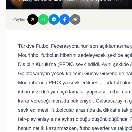
Paylaş
Türkiye Futbol Federasyonu'nun son açıklamasına gö
Mourinho, futbolun itibarını zedeleyecek şekilde a
Disiplin Kurulu'na (PFDK) sevk edildi. Aynı şekilde
Galatasaray'ın yedek kalecisi Günay Güvenç de haka
Mourinho'nun PFDK'ya sevk edilmesi, Türk futbolund
itibarını zedeleyici açıklamalar yapması, futbol ca
karar vereceği merakla bekleniyor. Galatasaray'ın
sevk edilmesi, futbolcular arasında da dikkatle taki
fair-play anlayışına aykırı olduğu düşünüldüğünde, 
henüz netlik kazanmazken, futbolseverler ve takipç