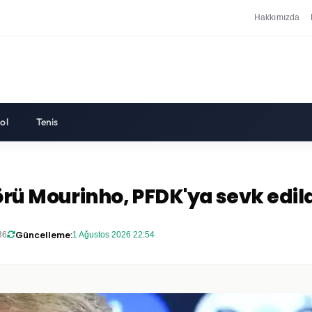
Hakkımızda
ol
Tenis
rü Mourinho, PFDK'ya sevk edil
Güncelleme:
36
1 Ağustos 2026 22:54