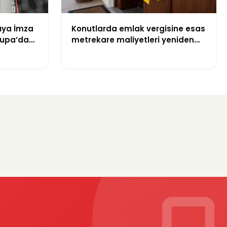
rıya İmza
Konutlarda emlak vergisine esas
rupa’da
metrekare maliyetleri yeniden
belirlendi