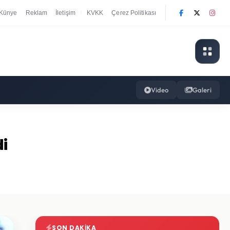
Künye
Reklam
İletişim
KVKK
Çerez Politikası
|
Video
Galeri
di
SON DAKIKA