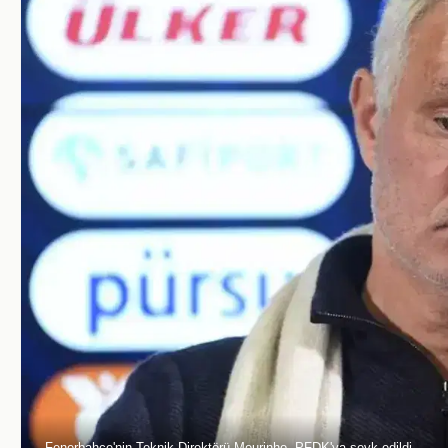
Fenerbahçe'nin Teknik Direktörü Mourinho, PFDK'ya sevk edildi