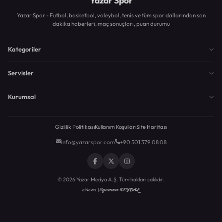
Yazar Spor
Yazar Spor - Futbol, basketbol, voleybol, tenis ve tüm spor dallarından son
dakika haberleri, maç sonuçları, puan durumu
Kategoriler
Servisler
Kurumsal
Gizlilik Politikası
Kullanım Koşulları
Site Haritası
info@yazarspor.com
+90 501 379 08 08
© 2026 Yazar Medya A.Ş. Tüm hakları saklıdır.
Egemen KEYDAL
eNews |