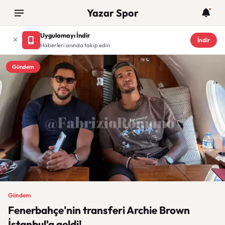
Yazar Spor
Uygulamayı İndir
İndir
Haberleri anında takip edin
Gündem
Gündem
Fenerbahçe'nin transferi Archie Brown
İstanbul'a geldi!