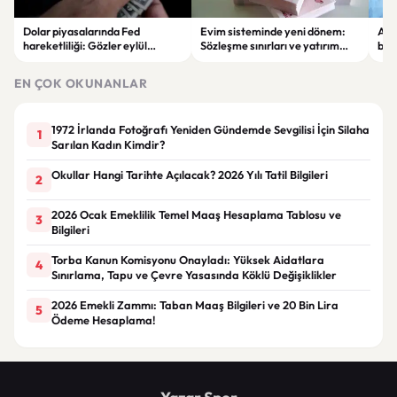
Dolar piyasalarında Fed
Evim sisteminde yeni dönem:
Alta
hareketliliği: Gözler eylül
Sözleşme sınırları ve yatırım
bell
ayındaki faiz kararında
kuralları değişti
Bil
duy
EN ÇOK OKUNANLAR
1972 İrlanda Fotoğrafı Yeniden Gündemde Sevgilisi İçin Silaha
1
Sarılan Kadın Kimdir?
Okullar Hangi Tarihte Açılacak? 2026 Yılı Tatil Bilgileri
2
2026 Ocak Emeklilik Temel Maaş Hesaplama Tablosu ve
3
Bilgileri
Torba Kanun Komisyonu Onayladı: Yüksek Aidatlara
4
Sınırlama, Tapu ve Çevre Yasasında Köklü Değişiklikler
2026 Emekli Zammı: Taban Maaş Bilgileri ve 20 Bin Lira
5
Ödeme Hesaplama!