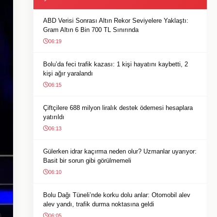
ABD Verisi Sonrası Altın Rekor Seviyelere Yaklaştı:
Gram Altın 6 Bin 700 TL Sınırında
06:19
Bolu’da feci trafik kazası: 1 kişi hayatını kaybetti, 2
kişi ağır yaralandı
06:15
Çiftçilere 688 milyon liralık destek ödemesi hesaplara
yatırıldı
06:13
Gülerken idrar kaçırma neden olur? Uzmanlar uyarıyor:
Basit bir sorun gibi görülmemeli
06:10
Bolu Dağı Tüneli’nde korku dolu anlar: Otomobil alev
alev yandı, trafik durma noktasına geldi
06:05