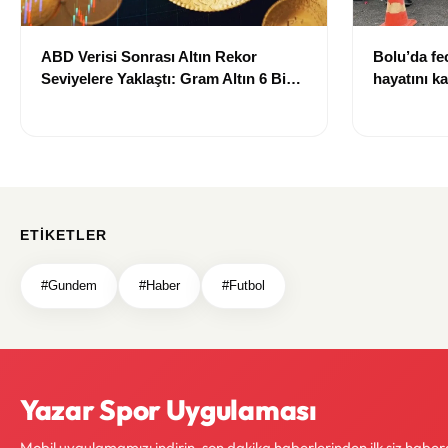
ABD Verisi Sonrası Altın Rekor
Bolu’da fec
Seviyelere Yaklaştı: Gram Altın 6 Bin
hayatını ka
700 TL Sınırında
ETIKETLER
#Gundem
#Haber
#Futbol
Yazar Spor Uygulaması
Mobil uygulamamızı indirin, son dakika haberlerinden ilk siz haber