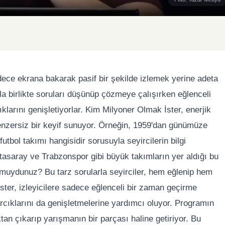
adece ekrana bakarak pasif bir şekilde izlemek yerine adeta
la birlikte soruları düşünüp çözmeye çalışırken eğlenceli
klarını genişletiyorlar. Kim Milyoner Olmak İster, enerjik
 benzersiz bir keyif sunuyor. Örneğin, 1959'dan günümüze
utbol takımı hangisidir sorusuyla seyircilerin bilgi
atasaray ve Trabzonspor gibi büyük takımların yer aldığı bu
muydunuz? Bu tarz sorularla seyirciler, hem eğlenip hem
ster, izleyicilere sadece eğlenceli bir zaman geçirme
cıklarını da genişletmelerine yardımcı oluyor. Programın
aktan çıkarıp yarışmanın bir parçası haline getiriyor. Bu