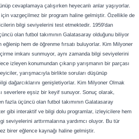
üşünüp cevaplamaya çalışırken heyecanlı anlar yaşıyorlar.
 için vazgeçilmez bir program haline gelmiştir. Özellikle de
cilerin bilgi seviyelerini test etmektedir. 1959'dan
üncü olan futbol takımının Galatasaray olduğunu biliyor
em eğlenip hem de öğrenme fırsatı buluyorlar. Kim Milyoner
geçirme imkanı sunmuyor, aynı zamanda bilgi seviyelerini
 sadece izleyen konumundan çıkarıp yarışmanın bir parçası
zleyiciler, yarışmacıyla birlikte soruları düşünüp
lgi dağarcıklarını genişletiyorlar. Kim Milyoner Olmak
ası severlere eşsiz bir keyif sunuyor. Sonuç olarak,
n fazla üçüncü olan futbol takımının Galatasaray
gibi interaktif ve bilgi dolu programlar, izleyicilere hem
 seviyelerini arttırmalarına yardımcı oluyor. Bu tür
ez birer eğlence kaynağı haline gelmiştir.