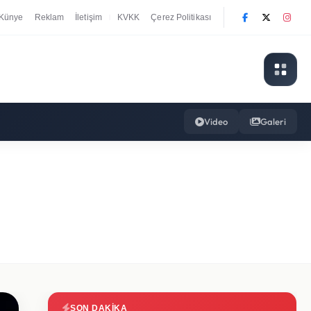
Künye
Reklam
İletişim
KVKK
Çerez Politikası
|
Video
Galeri
SON DAKIKA