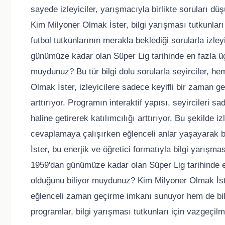
sayede izleyiciler, yarışmacıyla birlikte soruları d
Kim Milyoner Olmak İster, bilgi yarışması tutkunları
futbol tutkunlarının merakla beklediği sorularla izleyi
günümüze kadar olan Süper Lig tarihinde en fazla üç
muydunuz? Bu tür bilgi dolu sorularla seyirciler, h
Olmak İster, izleyicilere sadece keyifli bir zaman 
arttırıyor. Programın interaktif yapısı, seyircileri
haline getirerek katılımcılığı arttırıyor. Bu şekilde i
cevaplamaya çalışırken eğlenceli anlar yaşayarak bi
İster, bu enerjik ve öğretici formatıyla bilgi yarışm
1959'dan günümüze kadar olan Süper Lig tarihinde e
olduğunu biliyor muydunuz? Kim Milyoner Olmak İster 
eğlenceli zaman geçirme imkanı sunuyor hem de bilgi
programlar, bilgi yarışması tutkunları için vazgeçilm