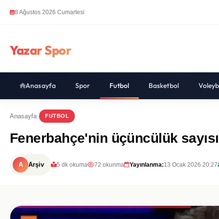
8 Ağustos 2026 Cumartesi
Yazar Spor
Anasayfa
Spor
Futbol
Basketbol
Voleyb
Anasayfa
FUTBOL
Fenerbahçe'nin üçüncülük sayıs
A
Arşiv
5 dk okuma
72 okunma
Yayınlanma:
13 Ocak 2026 20:27