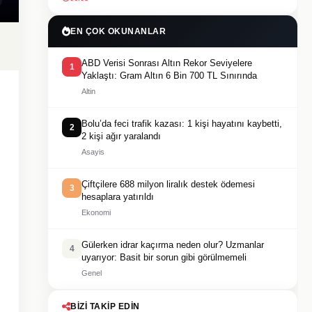
EN ÇOK OKUNANLAR
ABD Verisi Sonrası Altın Rekor Seviyelere
1
Yaklaştı: Gram Altın 6 Bin 700 TL Sınırında
Altin
Bolu’da feci trafik kazası: 1 kişi hayatını kaybetti,
2
2 kişi ağır yaralandı
Asayis
Çiftçilere 688 milyon liralık destek ödemesi
3
hesaplara yatırıldı
Ekonomi
Gülerken idrar kaçırma neden olur? Uzmanlar
4
uyarıyor: Basit bir sorun gibi görülmemeli
Genel
BIZI TAKIP EDIN