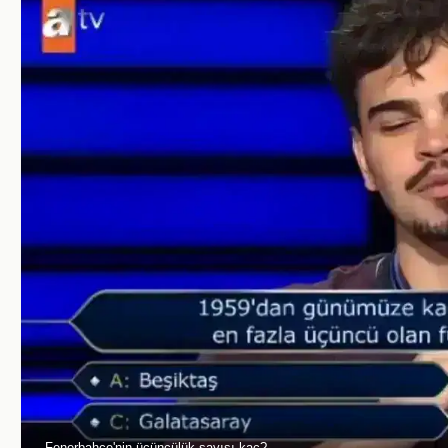
Fenerbahçe'nin üçüncülük sayısı kaç?