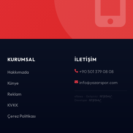
KURUMSAL
İLETIŞIM
+90 501 379 08 08
Hakkımızda
info@yazarspor.com
Künye
Reklam
KEYDAL
eNews · Geliştirici
·
KEYDAL
Developer
KVKK
Çerez Politikası