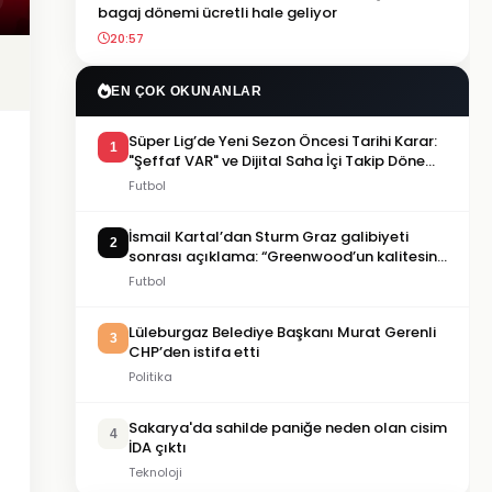
bagaj dönemi ücretli hale geliyor
20:57
EN ÇOK OKUNANLAR
Süper Lig’de Yeni Sezon Öncesi Tarihi Karar:
1
"Şeffaf VAR" ve Dijital Saha İçi Takip Dönemi
Başlıyor!
Futbol
İsmail Kartal’dan Sturm Graz galibiyeti
2
sonrası açıklama: “Greenwood’un kalitesini
tartışmaya gerek yok”
Futbol
Lüleburgaz Belediye Başkanı Murat Gerenli
3
CHP’den istifa etti
Politika
Sakarya'da sahilde paniğe neden olan cisim
4
İDA çıktı
Teknoloji