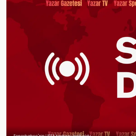
Fenerbahçe'nin UEFA kadrosu belli oldu