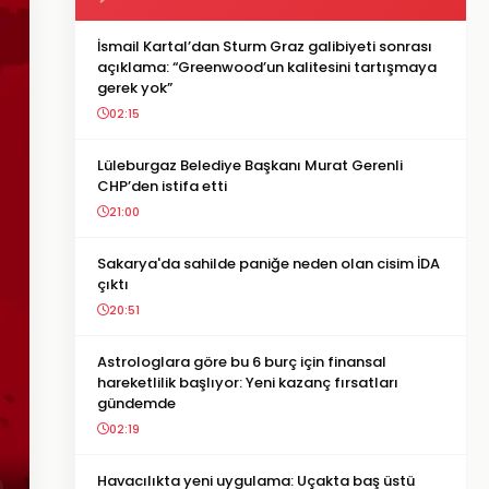
İsmail Kartal’dan Sturm Graz galibiyeti sonrası
açıklama: “Greenwood’un kalitesini tartışmaya
gerek yok”
02:15
Lüleburgaz Belediye Başkanı Murat Gerenli
CHP’den istifa etti
21:00
Sakarya'da sahilde paniğe neden olan cisim İDA
çıktı
20:51
Astrologlara göre bu 6 burç için finansal
hareketlilik başlıyor: Yeni kazanç fırsatları
gündemde
02:19
Havacılıkta yeni uygulama: Uçakta baş üstü