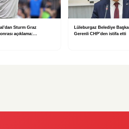
tal’dan Sturm Graz
Lüleburgaz Belediye Başka
sonrası açıklama:
Gerenli CHP’den istifa etti
’un kalitesini tartışmaya
”