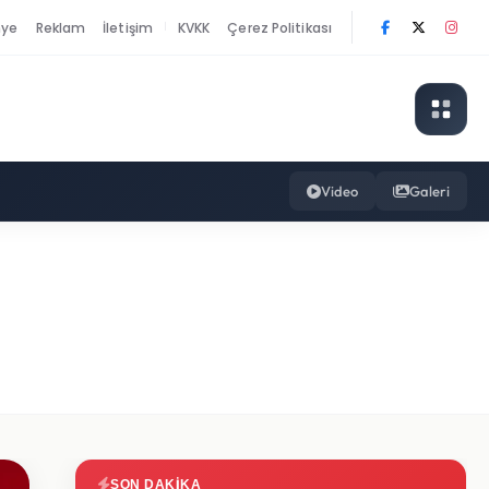
nye
Reklam
İletişim
KVKK
Çerez Politikası
|
Video
Galeri
SON DAKIKA