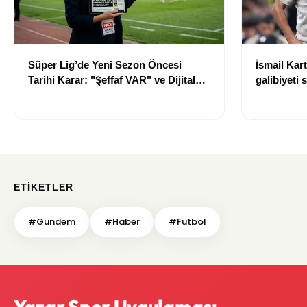
İsmail Kar
Süper Lig’de Yeni Sezon Öncesi
galibiyeti 
Tarihi Karar: "Şeffaf VAR" ve Dijital
“Greenwood
Saha İçi Takip Dönemi Başlıyor!
gerek yok
ETIKETLER
#Gundem
#Haber
#Futbol
Yazar Spor Uygulaması