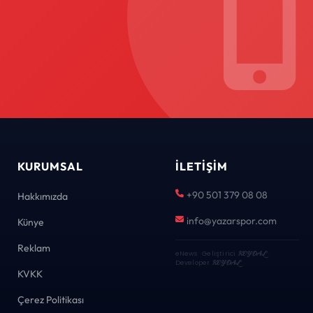
KURUMSAL
İLETIŞIM
+90 501 379 08 08
Hakkımızda
info@yazarspor.com
Künye
Reklam
eNews · Geliştirici
KEYDAL
·
Developer
KEYDAL
KVKK
Çerez Politikası