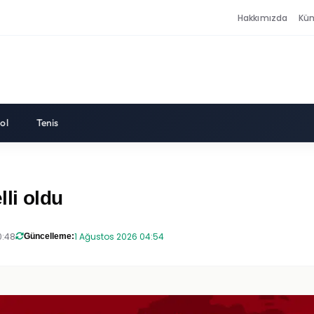
Hakkımızda
Kü
ol
Tenis
li oldu
0:48
1 Ağustos 2026 04:54
Güncelleme: