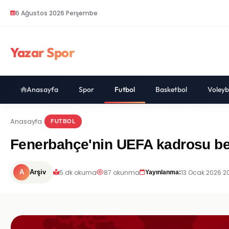
6 Ağustos 2026 Perşembe
Yazar Spor
Anasayfa
Spor
Futbol
Basketbol
Voleyb
Anasayfa
FUTBOL
Fenerbahçe'nin UEFA kadrosu bel
5 dk okuma
87 okunma
13 Ocak 2026 2
A
Arşiv
Yayınlanma: