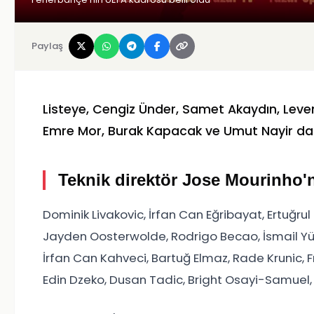
Paylaş
Listeye, Cengiz Ünder, Samet Akaydın, Leve
Emre Mor, Burak Kapacak ve Umut Nayir dah
Teknik direktör Jose Mourinho'nu
Dominik Livakovic, İrfan Can Eğribayat, Ertuğrul
Jayden Oosterwolde, Rodrigo Becao, İsmail Yük
İrfan Can Kahveci, Bartuğ Elmaz, Rade Krunic, 
Edin Dzeko, Dusan Tadic, Bright Osayi-Samuel,