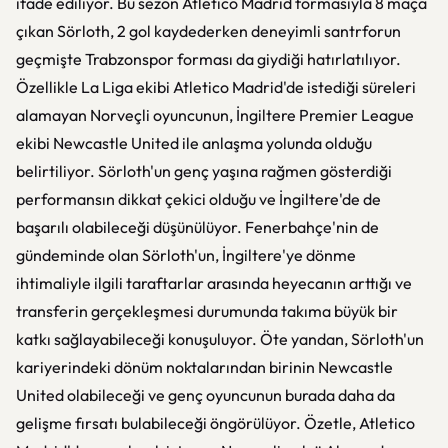
ifade ediliyor. Bu sezon Atletico Madrid formasıyla 8 maça
çıkan Sörloth, 2 gol kaydederken deneyimli santrforun
geçmişte Trabzonspor forması da giydiği hatırlatılıyor.
Özellikle La Liga ekibi Atletico Madrid'de istediği süreleri
alamayan Norveçli oyuncunun, İngiltere Premier League
ekibi Newcastle United ile anlaşma yolunda olduğu
belirtiliyor. Sörloth'un genç yaşına rağmen gösterdiği
performansın dikkat çekici olduğu ve İngiltere'de de
başarılı olabileceği düşünülüyor. Fenerbahçe'nin de
gündeminde olan Sörloth'un, İngiltere'ye dönme
ihtimaliyle ilgili taraftarlar arasında heyecanın arttığı ve
transferin gerçekleşmesi durumunda takıma büyük bir
katkı sağlayabileceği konuşuluyor. Öte yandan, Sörloth'un
kariyerindeki dönüm noktalarından birinin Newcastle
United olabileceği ve genç oyuncunun burada daha da
gelişme fırsatı bulabileceği öngörülüyor. Özetle, Atletico