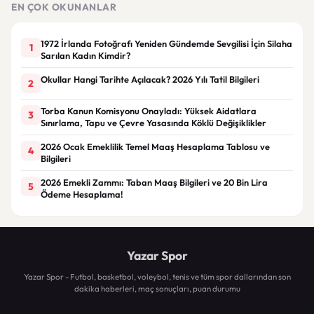
EN ÇOK OKUNANLAR
1972 İrlanda Fotoğrafı Yeniden Gündemde Sevgilisi İçin Silaha
1
Sarılan Kadın Kimdir?
Okullar Hangi Tarihte Açılacak? 2026 Yılı Tatil Bilgileri
2
Torba Kanun Komisyonu Onayladı: Yüksek Aidatlara
3
Sınırlama, Tapu ve Çevre Yasasında Köklü Değişiklikler
2026 Ocak Emeklilik Temel Maaş Hesaplama Tablosu ve
4
Bilgileri
2026 Emekli Zammı: Taban Maaş Bilgileri ve 20 Bin Lira
5
Ödeme Hesaplama!
Yazar Spor
Yazar Spor - Futbol, basketbol, voleybol, tenis ve tüm spor dallarından son
dakika haberleri, maç sonuçları, puan durumu