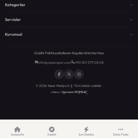
Kategoriler
Servisler
Kurumsal
Gizlilik Politikası
Kullanım Koşulları
Site Haritası
info@yazarspor.com
+90 501 379 08 08
© 2026 Yazar Medya A.Ş. Tüm hakları saklıdır.
Egemen KEYDAL
eNews |
Anasayfa
Keşfet
Son Dakika
Daha Fazla