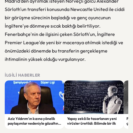
Madrid'den ayrılmak isteyen Norveçli golcü Alexander
Sörloth'un transferi konusunda Newcastle United ile ciddi
bir görüşme sürecinin başladığı ve genç oyuncunun
İngiltere'ye dönmeye sıcak baktığı belirtiliyor.
Fenerbahçe'nin de ilgisini çeken Sörloth'un, İngiltere
Premier League'de yeni bir maceraya atılmak istediği ve
önümüzdeki dönemde bu transferin gerçekleşme
ihtimalinin yüksek olduğu vurgulanıyor.
İLGILI HABERLER
Aziz Yıldırım’ın kızına yönelik
Yapay zekâ ile tasarlanan yeni
Falc
paylaşımlar nedeniyle gözaltına
virüsler üretildi: Bilimde bir ilk
çar
alınan şüpheli için tutuklama
gör
talebi