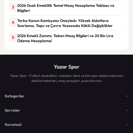
2026 Ocak Emeklilik Temel Maaş Hesaplama Tablosu ve
3
Bilgileri
Torba Kanun Komisyonu Onayladı: Yüksek Aidatlara
4
Sınırlama, Tapu ve Çevre Yasasında Köklü Değişiklikler
2026 Emekli Zammı: Taban Maaş Bilgileri ve 20 Bin Lira
5
Ödeme Hesaplama!
Yazar Spor
Yazar Spor - Futbol, basketbol, voleybol, tenis ve tüm spor dallarından son
dakika haberleri, maç sonuçları, puan durumu
Kategoriler
Servisler
Kurumsal