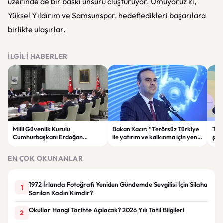
üzerinde de bir baskı unsuru oluşturuyor. Umuyoruz ki,
Yüksel Yıldırım ve Samsunspor, hedefledikleri başarılara
birlikte ulaşırlar.
İLGILI HABERLER
Milli Güvenlik Kurulu
Bakan Kacır: “Terörsüz Türkiye
Tuğ
Cumhurbaşkanı Erdoğan
ile yatırım ve kalkınma için yeni
şam
başkanlığında toplandı
fırsatlar doğacak”
mad
EN ÇOK OKUNANLAR
1972 İrlanda Fotoğrafı Yeniden Gündemde Sevgilisi İçin Silaha
1
Sarılan Kadın Kimdir?
Okullar Hangi Tarihte Açılacak? 2026 Yılı Tatil Bilgileri
2