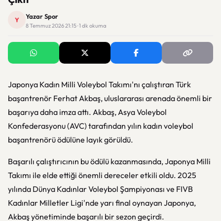
Yazar Spor
Y
8 Temmuz 2026 21:15 · 1 dk okuma
Japonya Kadın Milli Voleybol Takımı'nı çalıştıran Türk
başantrenör Ferhat Akbaş, uluslararası arenada önemli bir
başarıya daha imza attı. Akbaş, Asya Voleybol
Konfederasyonu (AVC) tarafından yılın kadın voleybol
başantrenörü ödülüne layık görüldü.
Başarılı çalıştırıcının bu ödülü kazanmasında, Japonya Milli
Takımı ile elde ettiği önemli dereceler etkili oldu. 2025
yılında Dünya Kadınlar Voleybol Şampiyonası ve FIVB
Kadınlar Milletler Ligi'nde yarı final oynayan Japonya,
Akbaş yönetiminde başarılı bir sezon geçirdi.