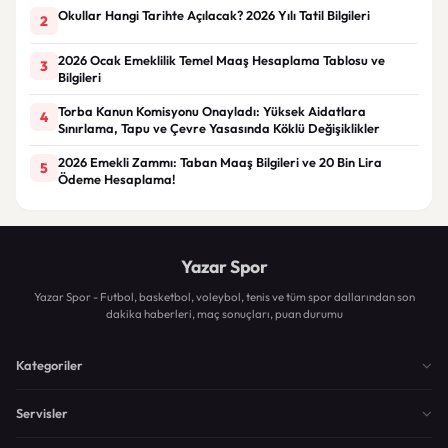
Okullar Hangi Tarihte Açılacak? 2026 Yılı Tatil Bilgileri
2
2026 Ocak Emeklilik Temel Maaş Hesaplama Tablosu ve
3
Bilgileri
Torba Kanun Komisyonu Onayladı: Yüksek Aidatlara
4
Sınırlama, Tapu ve Çevre Yasasında Köklü Değişiklikler
2026 Emekli Zammı: Taban Maaş Bilgileri ve 20 Bin Lira
5
Ödeme Hesaplama!
Yazar Spor
Yazar Spor - Futbol, basketbol, voleybol, tenis ve tüm spor dallarından son
dakika haberleri, maç sonuçları, puan durumu
Kategoriler
Servisler