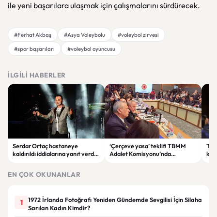
ile yeni başarılara ulaşmak için çalışmalarını sürdürecek.
#Ferhat Akbaş
#Asya Voleybolu
#voleybol zirvesi
#spor başarıları
#voleybol oyuncusu
İLGILI HABERLER
Serdar Ortaç hastaneye
‘Çerçeve yasa’ teklifi TBMM
Ter
kaldırıldı iddialarına yanıt verdi:
Adalet Komisyonu’nda
kri
“Rutin tedavim için buradayım”
görüşülüyor
tek
gör
EN ÇOK OKUNANLAR
1972 İrlanda Fotoğrafı Yeniden Gündemde Sevgilisi İçin Silaha
1
Sarılan Kadın Kimdir?