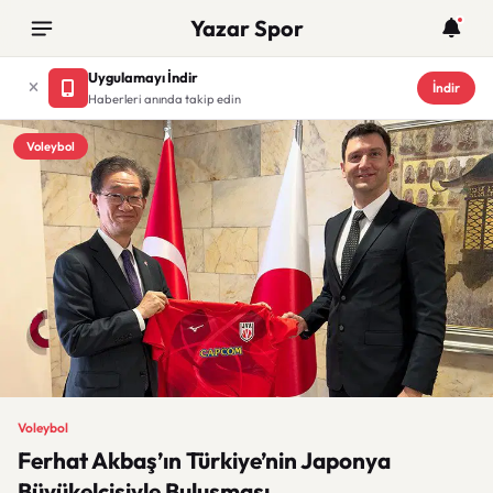
Yazar Spor
Uygulamayı İndir
İndir
Haberleri anında takip edin
Voleybol
Voleybol
Ferhat Akbaş’ın Türkiye’nin Japonya
Büyükelçisiyle Buluşması