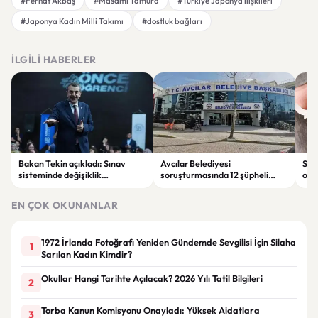
#Ferhat Akbaş
#Masami Tamura
#Türkiye Japonya ilişkileri
#Japonya Kadın Milli Takımı
#dostluk bağları
İLGILI HABERLER
Bakan Tekin açıkladı: Sınav
Avcılar Belediyesi
Sah
sisteminde değişiklik
soruşturmasında 12 şüpheli
ope
olmayacak, sorular yeni
tutuklandı
tut
müfredata göre hazırlanacak
EN ÇOK OKUNANLAR
1972 İrlanda Fotoğrafı Yeniden Gündemde Sevgilisi İçin Silaha
1
Sarılan Kadın Kimdir?
Okullar Hangi Tarihte Açılacak? 2026 Yılı Tatil Bilgileri
2
Torba Kanun Komisyonu Onayladı: Yüksek Aidatlara
3