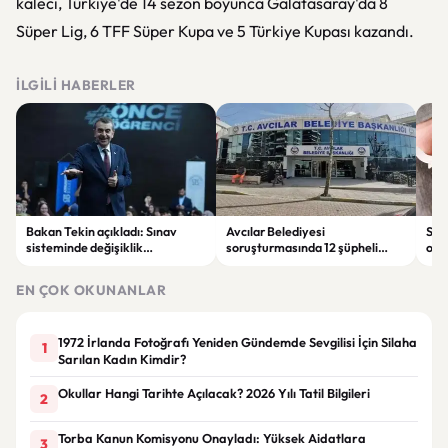
kaleci, Türkiye'de 14 sezon boyunca Galatasaray'da 8
Süper Lig, 6 TFF Süper Kupa ve 5 Türkiye Kupası kazandı.
İLGILI HABERLER
Bakan Tekin açıkladı: Sınav
Avcılar Belediyesi
Sah
sisteminde değişiklik
soruşturmasında 12 şüpheli
ope
olmayacak, sorular yeni
tutuklandı
tut
müfredata göre hazırlanacak
EN ÇOK OKUNANLAR
1972 İrlanda Fotoğrafı Yeniden Gündemde Sevgilisi İçin Silaha
1
Sarılan Kadın Kimdir?
Okullar Hangi Tarihte Açılacak? 2026 Yılı Tatil Bilgileri
2
Torba Kanun Komisyonu Onayladı: Yüksek Aidatlara
3