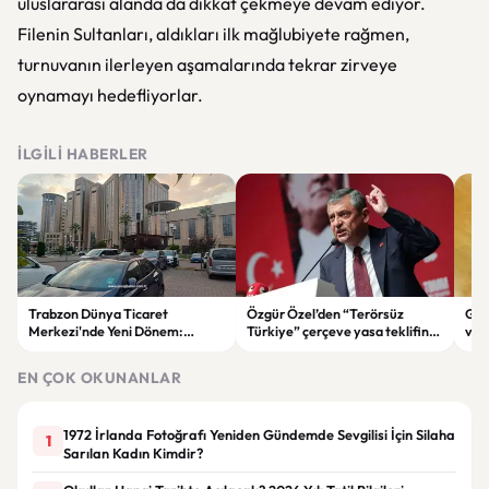
uluslararası alanda da dikkat çekmeye devam ediyor.
Filenin Sultanları, aldıkları ilk mağlubiyete rağmen,
turnuvanın ilerleyen aşamalarında tekrar zirveye
oynamayı hedefliyorlar.
İLGILI HABERLER
Trabzon Dünya Ticaret
Özgür Özel’den “Terörsüz
Göz
Merkezi'nde Yeni Dönem:
Türkiye” çerçeve yasa teklifine
ve 
Mahkeme Süreci Bitti,
tepki: “Meselenin ruhuna
men
Trabzon'un Dev Projesi Ne
aykırı”
EN ÇOK OKUNANLAR
Zaman Tamamlanacak?
1972 İrlanda Fotoğrafı Yeniden Gündemde Sevgilisi İçin Silaha
1
Sarılan Kadın Kimdir?