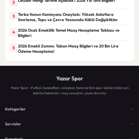
Okullar Hangi Tarihte Açılacak? 2026 Yılı Tatil Bilgileri
2
Torba Kanun Komisyonu Onayladı: Yüksek Aidatlara
3
Sınırlama, Tapu ve Çevre Yasasında Köklü Değişiklikler
2026 Ocak Emeklilik Temel Maaş Hesaplama Tablosu ve
4
Bilgileri
2026 Emekli Zammı: Taban Maaş Bilgileri ve 20 Bin Lira
5
Ödeme Hesaplama!
Yazar Spor
Yazar Spor - Futbol, basketbol, voleybol, tenis ve tüm spor dallarından son
dakika haberleri, maç sonuçları, puan durumu
Kategoriler
Servisler
Kurumsal