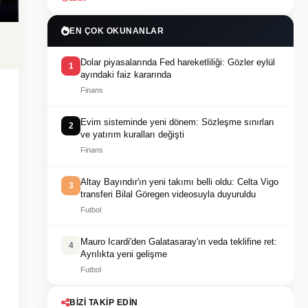
EN ÇOK OKUNANLAR
Dolar piyasalarında Fed hareketliliği: Gözler eylül
1
ayındaki faiz kararında
Finans
Evim sisteminde yeni dönem: Sözleşme sınırları
2
ve yatırım kuralları değişti
Finans
Altay Bayındır'ın yeni takımı belli oldu: Celta Vigo
3
transferi Bilal Göregen videosuyla duyuruldu
Futbol
Mauro Icardi'den Galatasaray'ın veda teklifine ret:
4
Ayrılıkta yeni gelişme
Futbol
BIZI TAKIP EDIN