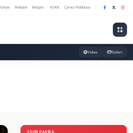
Künye
Reklam
İletişim
KVKK
Çerez Politikası
|
Video
Galeri
SON DAKIKA