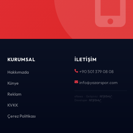
KURUMSAL
İLETIŞIM
+90 501 379 08 08
Hakkımızda
info@yazarspor.com
Künye
Reklam
KEYDAL
eNews · Geliştirici
·
KEYDAL
Developer
KVKK
Çerez Politikası