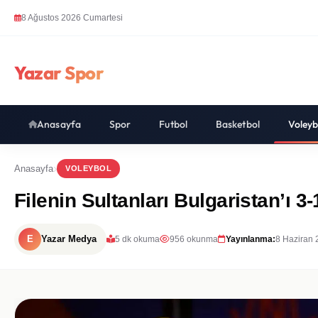
8 Ağustos 2026 Cumartesi
Yazar Spor
Anasayfa
Spor
Futbol
Basketbol
Voleyb
Anasayfa
VOLEYBOL
Filenin Sultanları Bulgaristan’ı 3-
E
Yazar Medya
5 dk okuma
956 okunma
Yayınlanma:
8 Haziran 