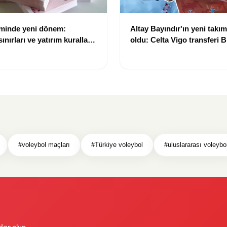
eminde yeni dönem:
Altay Bayındır'ın yeni takımı
nırları ve yatırım kuralları
oldu: Celta Vigo transferi Bi
Göregen videosuyla duyur
#voleybol maçları
#Türkiye voleybol
#uluslararası voleybo
dar olun.