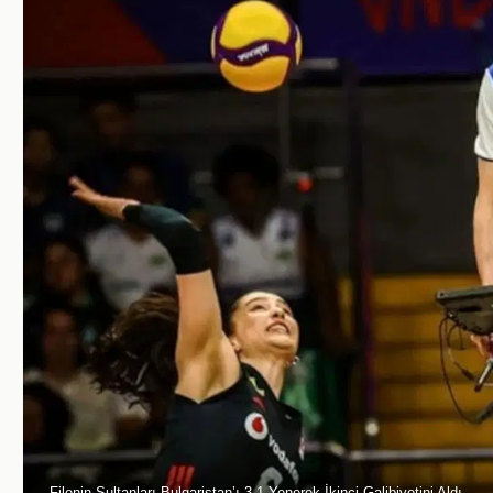
Filenin Sultanları Bulgaristan’ı 3-1 Yenerek İkinci Galibiyetini Aldı