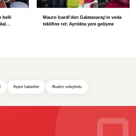
 belli
Mauro Icardi'den Galatasaray'ın veda
lal
teklifine ret: Ayrılıkta yeni gelişme
uldu
l
#spor haberleri
#kadın voleybolu