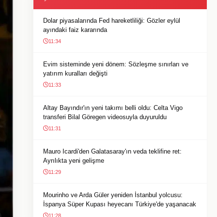
Dolar piyasalarında Fed hareketliliği: Gözler eylül
ayındaki faiz kararında
11:34
Evim sisteminde yeni dönem: Sözleşme sınırları ve
yatırım kuralları değişti
11:33
Altay Bayındır'ın yeni takımı belli oldu: Celta Vigo
transferi Bilal Göregen videosuyla duyuruldu
11:31
Mauro Icardi'den Galatasaray'ın veda teklifine ret:
Ayrılıkta yeni gelişme
11:29
Mourinho ve Arda Güler yeniden İstanbul yolcusu:
İspanya Süper Kupası heyecanı Türkiye'de yaşanacak
11:28