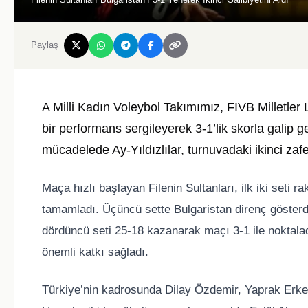
Paylaş
A Milli Kadın Voleybol Takımımız, FIVB Milletler Li
bir performans sergileyerek 3-1’lik skorla galip g
mücadelede Ay-Yıldızlılar, turnuvadaki ikinci zafe
Maça hızlı başlayan Filenin Sultanları, ilk iki seti
tamamladı. Üçüncü sette Bulgaristan direnç gösterdi 
dördüncü seti 25-18 kazanarak maçı 3-1 ile noktala
önemli katkı sağladı.
Türkiye’nin kadrosunda Dilay Özdemir, Yaprak Erk