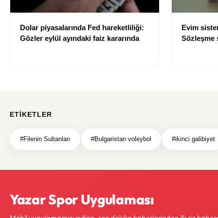
Dolar piyasalarında Fed hareketliliği:
Evim sist
Gözler eylül ayındaki faiz kararında
Sözleşme sı
değişti
ETIKETLER
#Filenin Sultanları
#Bulgaristan voleybol
#ikinci galibiyet
Yazar Spor Uygulaması
Mobil uygulamamızı indirin, son dakika haberlerinden ilk siz haber