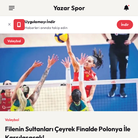
Yazar Spor
Uygulamayı İndir
İndir
Haberleri anında takip edin
Voleybol
Voleybol
Filenin Sultanları Çeyrek Finalde Polonya İle
Karşılaşacak!