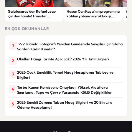
Galatasaray’dan Rafael Leao
Hasan Can Kaya’nın programına
YÖK
için dev hamle! Transfer
katılan yabancı uyruklu kişi
yap
görüşmeleri başladı
çalışma izni olmadığı
dök
gerekçesiyle gözaltına alındı
EN ÇOK OKUNANLAR
1972 İrlanda Fotoğrafı Yeniden Gündemde Sevgilisi İçin Silaha
1
Sarılan Kadın Kimdir?
Okullar Hangi Tarihte Açılacak? 2026 Yılı Tatil Bilgileri
2
2026 Ocak Emeklilik Temel Maaş Hesaplama Tablosu ve
3
Bilgileri
Torba Kanun Komisyonu Onayladı: Yüksek Aidatlara
4
Sınırlama, Tapu ve Çevre Yasasında Köklü Değişiklikler
2026 Emekli Zammı: Taban Maaş Bilgileri ve 20 Bin Lira
5
Ödeme Hesaplama!