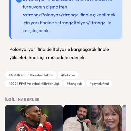
turnuvanın dışına iten
<strong>Polonya</strong>, finale çıkabilmek
için yarı finalde <strong>İtalya</strong> ile
karşılaşacak.
Polonya, yarı finalde İtalya ile karşılaşarak finale
yükselebilmek için mücadele edecek.
#A Milli Kadın Voleybol Takımı
#Polonya
#2024 FIVB Voleybol Milletler Ligi
#Bangkok
#çeyrek final
İLGILI HABERLER