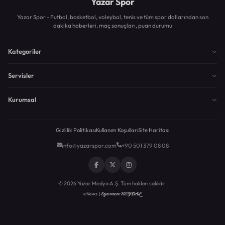
Yazar Spor
Yazar Spor - Futbol, basketbol, voleybol, tenis ve tüm spor dallarından son
dakika haberleri, maç sonuçları, puan durumu
Kategoriler
Servisler
Kurumsal
Gizlilik Politikası
Kullanım Koşulları
Site Haritası
info@yazarspor.com
+90 501 379 08 08
© 2026 Yazar Medya A.Ş. Tüm hakları saklıdır.
Egemen KEYDAL
eNews |