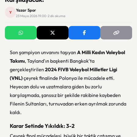
Yazar Spor
Y
23 Mayıs 2026 19:00 · 2 dk okuma
Son şampiyon unvanını taşıyan
A Milli Kadın Voleybol
Takımı
, Tayland'ın başkenti Bangkok'ta
gerçekleştirilen
2024 FIVB Voleybol Milletler Ligi
(VNL)
çeyrek finalinde Polonya ile mücadele etti.
Heyecan dolu ve uzatmalara giden bu zorlu
karşılaşmada, şanssız bir şekilde rakibine kaybeden
Filenin Sultanları, turnuvadan erken ayrılmak zorunda
kaldı.
Karar Setinde Yıkıldık: 3-2
Çeyrek final mücadelesi, büyük bir taktik çatışma ve