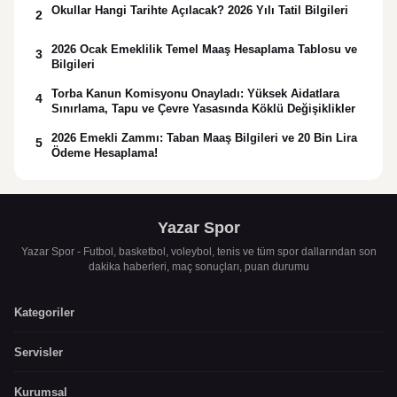
Okullar Hangi Tarihte Açılacak? 2026 Yılı Tatil Bilgileri
2
2026 Ocak Emeklilik Temel Maaş Hesaplama Tablosu ve
3
Bilgileri
Torba Kanun Komisyonu Onayladı: Yüksek Aidatlara
4
Sınırlama, Tapu ve Çevre Yasasında Köklü Değişiklikler
2026 Emekli Zammı: Taban Maaş Bilgileri ve 20 Bin Lira
5
Ödeme Hesaplama!
Yazar Spor
Yazar Spor - Futbol, basketbol, voleybol, tenis ve tüm spor dallarından son
dakika haberleri, maç sonuçları, puan durumu
Kategoriler
Servisler
Kurumsal