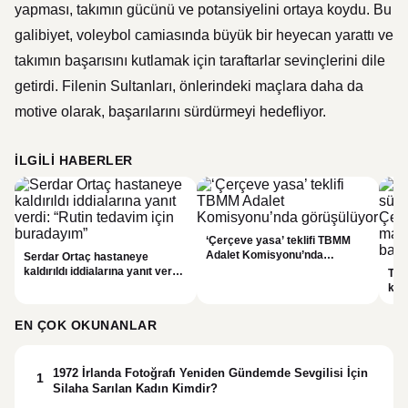
yapması, takımın gücünü ve potansiyelini ortaya koydu. Bu
galibiyet, voleybol camiasında büyük bir heyecan yarattı ve
takımın başarısını kutlamak için taraftarlar sevinçlerini dile
getirdi. Filenin Sultanları, önlerindeki maçlara daha da
motive olarak, başarılarını sürdürmeyi hedefliyor.
İLGILI HABERLER
‘Çerçeve yasa’ teklifi TBMM
Adalet Komisyonu’nda
Serdar Ortaç hastaneye
görüşülüyor
kaldırıldı iddialarına yanıt verdi:
Ter
“Rutin tedavim için buradayım”
kri
tek
gör
EN ÇOK OKUNANLAR
1972 İrlanda Fotoğrafı Yeniden Gündemde Sevgilisi İçin
1
Silaha Sarılan Kadın Kimdir?