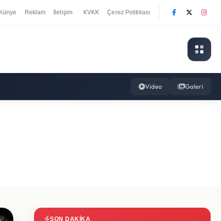
Künye
Reklam
İletişim
KVKK
Çerez Politikası
|
Video
Galeri
SON DAKIKA