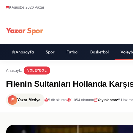
9 Ağustos 2026 Pazar
Yazar Spor
Anasayfa
Spor
Futbol
Basketbol
Voleyb
Anasayfa
VOLEYBOL
Filenin Sultanları Hollanda Karşı
E
Yazar Medya
5 dk okuma
1.054 okunma
Yayınlanma:
5 Hazira