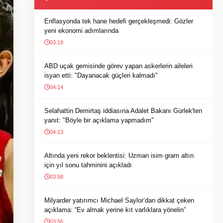
Enflasyonda tek hane hedefi gerçekleşmedi: Gözler
yeni ekonomi adımlarında
03:19
ABD uçak gemisinde görev yapan askerlerin aileleri
isyan etti: "Dayanacak güçleri kalmadı"
04:14
Selahattin Demirtaş iddiasına Adalet Bakanı Gürlek'ten
yanıt: "Böyle bir açıklama yapmadım"
04:13
Altında yeni rekor beklentisi: Uzman isim gram altın
için yıl sonu tahminini açıkladı
03:58
Milyarder yatırımcı Michael Saylor’dan dikkat çeken
açıklama: “Ev almak yerine kıt varlıklara yönelin”
03:56