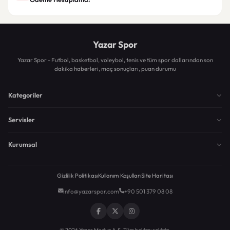
Yazar Spor
Yazar Spor - Futbol, basketbol, voleybol, tenis ve tüm spor dallarından son
dakika haberleri, maç sonuçları, puan durumu
Kategoriler
Servisler
Kurumsal
Gizlilik Politikası
Kullanım Koşulları
Site Haritası
info@yazarspor.com
+90 501 379 08 08
© 2026 Yazar Medya A.Ş. Tüm hakları saklıdır.