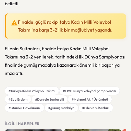
belirtti.
Finalde, güçlü rakip İtalya Kadın Milli Voleybol
Takımı'na karşı 3-2'lik bir mağlubiyet yaşandı.
Filenin Sultanları, finalde İtalya Kadın Milli Voleybol
Takımı'na 3-2 yenilerek, tarihindeki ilk Dünya Şampiyonası
finalinde gümüş madalya kazanarak önemli bir başarıya
imza attı.
#Türkiye Kadın Voleybol Takımı
#FIVB Dünya Voleybol Şampiyonası
#Eda Erdem
#Daniele Santarelli
#Mehmet Akif Üstündağ
#İstanbul Havalimanı
#gümüş madalya
#Filenin Sultanları
İLGILI HABERLER