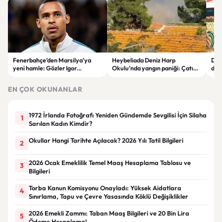
Fenerbahçe’den Marsilya’ya
Heybeliada Deniz Harp
Dev
yeni hamle: Gözler Igor
Okulu’nda yangın paniği: Çatıda
duy
Paixao’da
büyük hasar oluştu
“Ba
EN ÇOK OKUNANLAR
1972 İrlanda Fotoğrafı Yeniden Gündemde Sevgilisi İçin Silaha
1
Sarılan Kadın Kimdir?
Okullar Hangi Tarihte Açılacak? 2026 Yılı Tatil Bilgileri
2
2026 Ocak Emeklilik Temel Maaş Hesaplama Tablosu ve
3
Bilgileri
Torba Kanun Komisyonu Onayladı: Yüksek Aidatlara
4
Sınırlama, Tapu ve Çevre Yasasında Köklü Değişiklikler
2026 Emekli Zammı: Taban Maaş Bilgileri ve 20 Bin Lira
5
Ödeme Hesaplama!