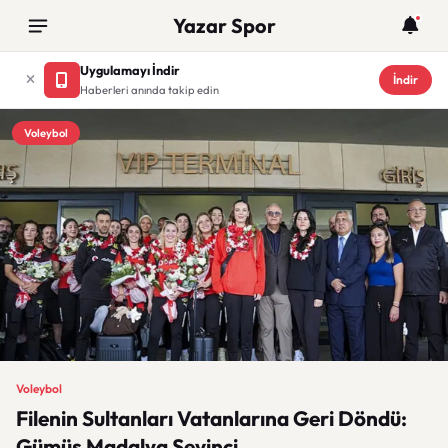
Yazar Spor
Uygulamayı İndir
İndir
Haberleri anında takip edin
Voleybol
Voleybol
Filenin Sultanları Vatanlarına Geri Döndü:
Gümüş Madalya Sevinci