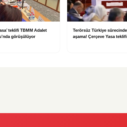
asa’ teklifi TBMM Adalet
Terörsüz Türkiye sürecinde 
’nda görüşülüyor
aşama! Çerçeve Yasa teklif
maddeler görüşülmeye baş