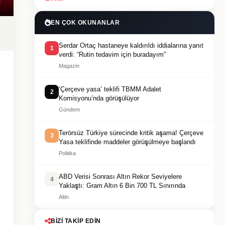
EN ÇOK OKUNANLAR
Serdar Ortaç hastaneye kaldırıldı iddialarına yanıt
1
verdi: “Rutin tedavim için buradayım”
Magazin
‘Çerçeve yasa’ teklifi TBMM Adalet
2
Komisyonu’nda görüşülüyor
Gündem
Terörsüz Türkiye sürecinde kritik aşama! Çerçeve
3
Yasa teklifinde maddeler görüşülmeye başlandı
Politika
ABD Verisi Sonrası Altın Rekor Seviyelere
4
Yaklaştı: Gram Altın 6 Bin 700 TL Sınırında
Altin
BIZI TAKIP EDIN