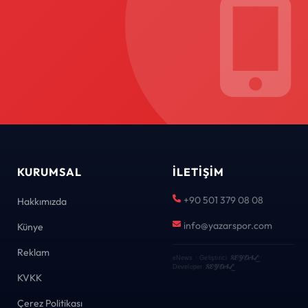
KURUMSAL
İLETIŞIM
+90 501 379 08 08
Hakkımızda
info@yazarspor.com
Künye
Reklam
KEYDAL
eNews · Geliştirici
·
KEYDAL
Developer
KVKK
Çerez Politikası