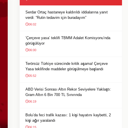
Serdar Ortaç hastaneye kaldırıldı iddialarına yanıt
verdi: “Rutin tedavim için buradayım”
06:02
‘Çerçeve yasa’ teklifi TBMM Adalet Komisyonu’nda
görüşülüyor
06:00
Terörsüz Türkiye sürecinde kritik aşama! Çerçeve
Yasa teklifinde maddeler görüşülmeye başlandı
05:52
ABD Verisi Sonrası Altın Rekor Seviyelere Yaklaştı:
Gram Altın 6 Bin 700 TL Sınırında
06:19
Bolu’da feci trafik kazası: 1 kişi hayatını kaybetti, 2
kişi ağır yaralandı
06:15