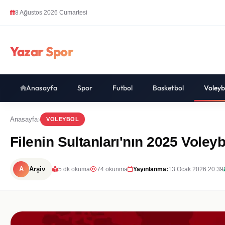
8 Ağustos 2026 Cumartesi
Yazar Spor
Anasayfa
Spor
Futbol
Basketbol
Voleyb
Anasayfa
VOLEYBOL
Filenin Sultanları'nın 2025 Voley
A
Arşiv
5 dk okuma
74 okunma
Yayınlanma:
13 Ocak 2026 20:39