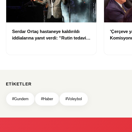
Serdar Ortaç hastaneye kaldırıldı
‘Çerçeve y
iddialarına yanıt verdi: “Rutin tedavim
Komisyonu
için buradayım”
ETIKETLER
#Gundem
#Haber
#Voleybol