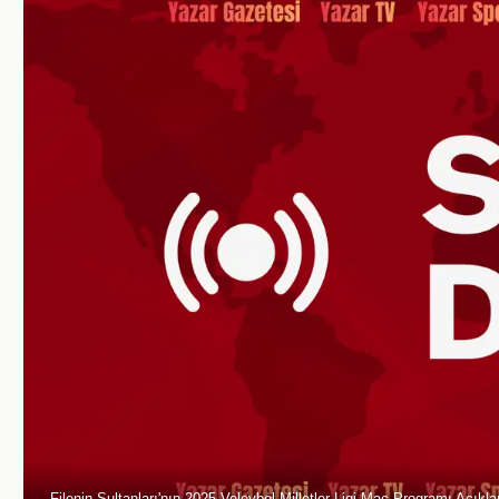
Filenin Sultanları'nın 2025 Voleybol Milletler Ligi Maç Programı Açıkla