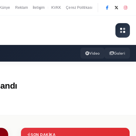
Künye
Reklam
İletişim
KVKK
Çerez Politikası
|
Video
Galeri
landı
SON DAKIKA