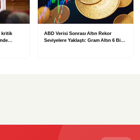
kritik
ABD Verisi Sonrası Altın Rekor
inde
Seviyelere Yaklaştı: Gram Altın 6 Bin
landı
700 TL Sınırında