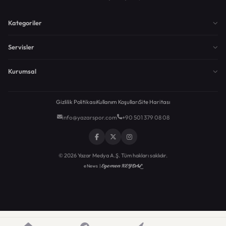
Kategoriler
Servisler
Kurumsal
Gizlilik Politikası
Kullanım Koşulları
Site Haritası
info@yazarspor.com
+90 501 379 08 08
© 2026 Yazar Medya A.Ş. Tüm hakları saklıdır.
Egemen KEYDAL
eNews |