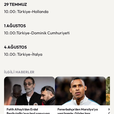
29 TEMMUZ
10.00: Türkiye-Hollanda
1 AĞUSTOS
10.00:Türkiye-Dominik Cumhuriyeti
4 AĞUSTOS
10.00: Türkiye-İtalya
İLGILI HABERLER
Fatih Altaylı’dan Erdal
Fenerbahçe’den Marsilya’ya
Hey
Beşikçioğlu’nun test sonucuna
yeni hamle: Gözler Igor
Oku