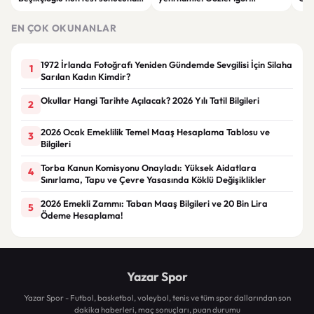
sert tepki: “Siz kamu
Paixao’da
büy
görevlisisiniz”
EN ÇOK OKUNANLAR
1972 İrlanda Fotoğrafı Yeniden Gündemde Sevgilisi İçin Silaha
1
Sarılan Kadın Kimdir?
Okullar Hangi Tarihte Açılacak? 2026 Yılı Tatil Bilgileri
2
2026 Ocak Emeklilik Temel Maaş Hesaplama Tablosu ve
3
Bilgileri
Torba Kanun Komisyonu Onayladı: Yüksek Aidatlara
4
Sınırlama, Tapu ve Çevre Yasasında Köklü Değişiklikler
2026 Emekli Zammı: Taban Maaş Bilgileri ve 20 Bin Lira
5
Ödeme Hesaplama!
Yazar Spor
Yazar Spor - Futbol, basketbol, voleybol, tenis ve tüm spor dallarından son
dakika haberleri, maç sonuçları, puan durumu