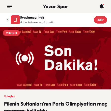
Yazar Spor
Uygulamayı İndir
İndir
Haberleri anında takip edin
Voleybol
Voleybol
Filenin Sultanları'nın Paris Olimpiyatları maç
programı belli oldu