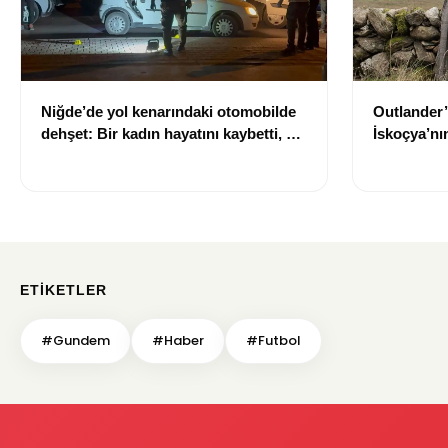
Niğde’de yol kenarındaki otomobilde
Outlander’
dehşet: Bir kadın hayatını kaybetti, bir
İskoçya’n
kişi ağır yaralandı
çıkarıldı
ETIKETLER
#Gundem
#Haber
#Futbol