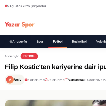
5 Ağustos 2026 Çarşamba
Yazar Spor
Anasayfa
Spor
Futbol
Basketbol
Voleyb
Anasayfa
FUTBOL
Filip Kostic'ten kariyerine dair ip
5 dk okuma
76 okunma
13 Ocak 2026 2
A
Arşiv
Yayınlanma: