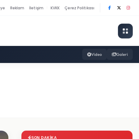
nye
Reklam
İletişim
KVKK
Çerez Politikası
|
Video
Galeri
SON DAKIKA