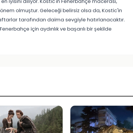
n iyisini diliyor. Kostic'in Fenerbahçe macerası,
önem olmuştur. Geleceği belirsiz olsa da, Kostic'in
ftarlar tarafından daima sevgiyle hatırlanacaktır.
enerbahçe için aydınlık ve başarılı bir şekilde