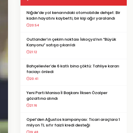
Niğde’de yol kenarındaki otomobilde dehşet: Bir
kadın hayatını kaybetti, bir kişi ağır yaralandı
20:54
Outlander’ın çekim noktası İskoçya’nın “Büyük
Kanyonu” satışa çıkarıldı
21:12
Bahçelievler’de 6 katlı bina çöktü: Tahliye kararı
faciayı önledi
20:41
Yeni Parti Manisa İl Başkanı İlksen Özalper
gözaltına alındı
21:16
Opel’den Ağustos kampanyası: Ticari araçlara 1
milyon TL sıfır faizli kredi desteği
19:48