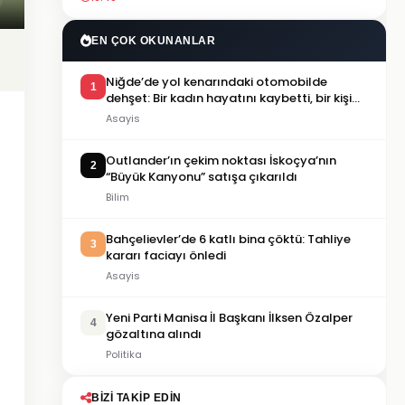
EN ÇOK OKUNANLAR
Niğde’de yol kenarındaki otomobilde
1
dehşet: Bir kadın hayatını kaybetti, bir kişi
ağır yaralandı
Asayis
Outlander’ın çekim noktası İskoçya’nın
2
“Büyük Kanyonu” satışa çıkarıldı
Bilim
Bahçelievler’de 6 katlı bina çöktü: Tahliye
3
kararı faciayı önledi
Asayis
Yeni Parti Manisa İl Başkanı İlksen Özalper
4
gözaltına alındı
Politika
BIZI TAKIP EDIN