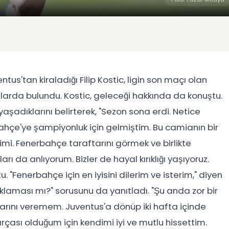
tus'tan kiraladığı Filip Kostic, ligin son maçı olan
arda bulundu. Kostic, geleceği hakkında da konuştu.
 yaşadıklarını belirterek, "Sezon sona erdi. Netice
ahçe'ye şampiyonluk için gelmiştim. Bu camianın bir
mi. Fenerbahçe taraftarını görmek ve birlikte
rı da anlıyorum. Bizler de hayal kırıklığı yaşıyoruz.
"Fenerbahçe için en iyisini dilerim ve isterim," diyen
ıklaması mı?" sorusunu da yanıtladı. "Şu anda zor bir
rını veremem. Juventus'a dönüp iki hafta içinde
ası olduğum için kendimi iyi ve mutlu hissettim.