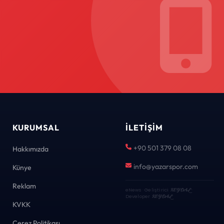
KURUMSAL
İLETIŞIM
+90 501 379 08 08
Hakkımızda
info@yazarspor.com
Künye
Reklam
eNews · Geliştirici
KEYDAL
·
Developer
KEYDAL
KVKK
Çerez Politikası