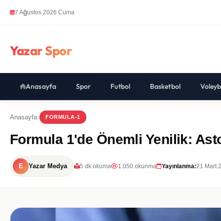
7 Ağustos 2026 Cuma
Yazar Spor
Anasayfa
Spor
Futbol
Basketbol
Voleyb
Anasayfa
FORMULA-1
Formula 1'de Önemli Yenilik: Asto
E
Yazar Medya
5 dk okuma
1.050 okunma
Yayınlanma:
21 Mart 