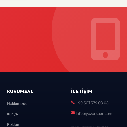
KURUMSAL
İLETIŞIM
+90 501 379 08 08
Hakkımızda
info@yazarspor.com
Künye
Reklam
KEYDAL
eNews · Geliştirici
·