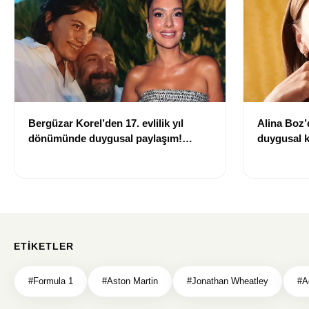
Bergüzar Korel’den 17. evlilik yıl
Alina Boz’
dönümünde duygusal paylaşım!
duygusal k
Düğün albümünü açtı
çekti
ETIKETLER
#Formula 1
#Aston Martin
#Jonathan Wheatley
#A