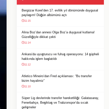
Bergüzar Korel’den 17. evlilik yıl dönümünde duygusal
paylaşım! Düğün albümünü açtı
11:15
Alina Boz’dan annesi Olga Boz’a duygusal kutlama!
Güzelliğiyle dikkat çekti
11:14
Ankara’da uyuşturucu ve fuhuş operasyonu: 14 şüpheli
hakkında işlem başlatıldı
11:12
Atletico Mineiro’dan Fred açıklaması: “Bu transfer
bizim hayalimiz”
11:10
Süper Lig devlerinde transfer hareketliliği: Galatasaray,
Fenerbahçe, Beşiktaş ve Trabzonspor’da sıcak
gelişmeler