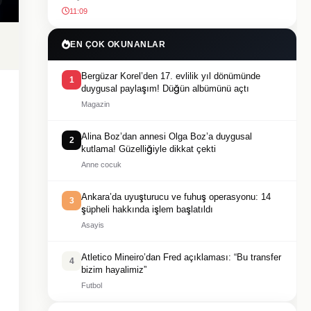
11:09
EN ÇOK OKUNANLAR
Bergüzar Korel’den 17. evlilik yıl dönümünde
1
duygusal paylaşım! Düğün albümünü açtı
Magazin
Alina Boz’dan annesi Olga Boz’a duygusal
2
kutlama! Güzelliğiyle dikkat çekti
Anne cocuk
Ankara’da uyuşturucu ve fuhuş operasyonu: 14
3
şüpheli hakkında işlem başlatıldı
Asayis
Atletico Mineiro’dan Fred açıklaması: “Bu transfer
4
bizim hayalimiz”
Futbol