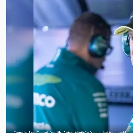
Formula 1'de Önemli Yenilik: Aston Martin'in Yeni Lideri Açıklandı!