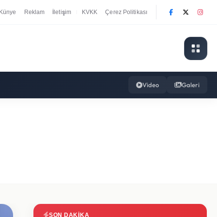
Künye
Reklam
İletişim
KVKK
Çerez Politikası
|
Video
Galeri
SON DAKIKA