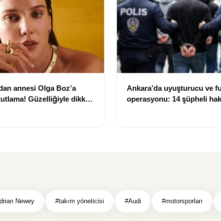
dan annesi Olga Boz’a
Ankara’da uyuşturucu ve f
utlama! Güzelliğiyle dikkat
operasyonu: 14 şüpheli ha
işlem başlatıldı
drian Newey
#takım yöneticisi
#Audi
#motorsporları