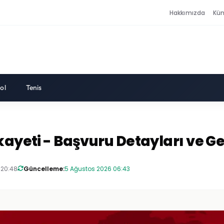
Hakkımızda
Kü
ol
Tenis
kayeti - Başvuru Detayları ve G
 20:48
Güncelleme:
5 Ağustos 2026 06:43