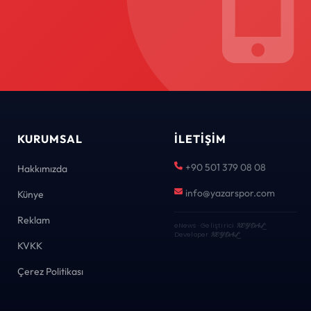
KURUMSAL
İLETIŞIM
+90 501 379 08 08
Hakkımızda
info@yazarspor.com
Künye
Reklam
eNews · Geliştirici
KEYDAL
·
Developer
KEYDAL
KVKK
Çerez Politikası