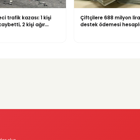
ci trafik kazası: 1 kişi
Çiftçilere 688 milyon lira
aybetti, 2 kişi ağır
destek ödemesi hesapl
ı
yatırıldı
dar olun.