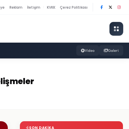
nye
Reklam
İletişim
KVKK
Çerez Politikası
|
Video
Galeri
elişmeler
SON DAKIKA