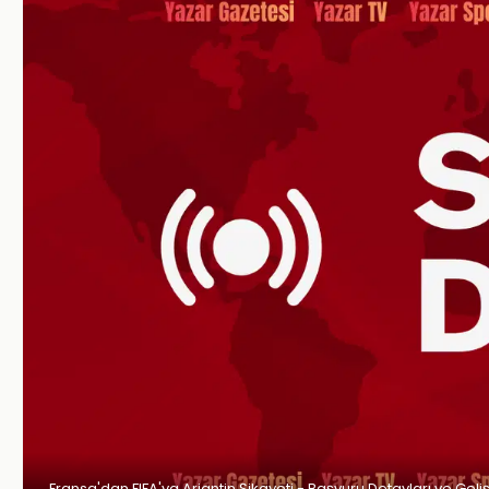
Fransa'dan FIFA'ya Arjantin Şikayeti - Başvuru Detayları ve Gel