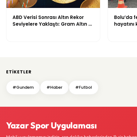
ABD Verisi Sonrası Altın Rekor
Bolu’da fe
Seviyelere Yaklaştı: Gram Altın 6
hayatını k
Bin 700 TL Sınırında
yaraland
ETIKETLER
#Gundem
#Haber
#Futbol
Yazar Spor Uygulaması
Mobil uygulamamızı indirin, son dakika haberlerinden ilk siz haber