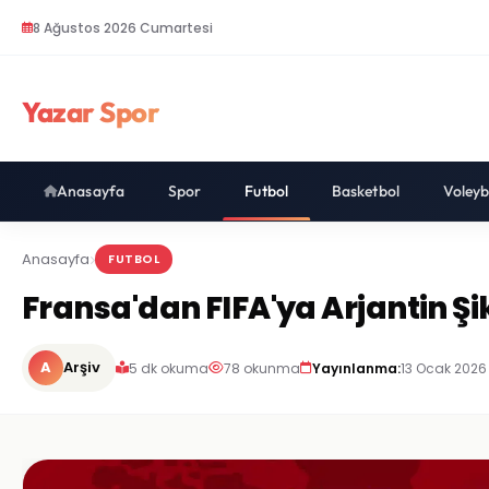
8 Ağustos 2026 Cumartesi
Yazar Spor
Anasayfa
Spor
Futbol
Basketbol
Voleyb
Anasayfa
FUTBOL
Fransa'dan FIFA'ya Arjantin Şi
A
Arşiv
5 dk okuma
78 okunma
Yayınlanma:
13 Ocak 2026