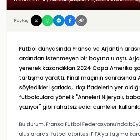
Paylaş
Futbol dünyasında Fransa ve Arjantin arası
ardından istenmeyen bir boyuta ulaştı. Arjan
yenerek kazandıkları 2024 Copa Amerika şa
tartışma yarattı. Final maçının sonrasında A
söyledikleri şarkıda, ırkçı ifadelerin yer aldığ
futbolculara yönelik "Anneleri Nijeryalı, b
yazıyor" gibi rahatsız edici cümleler kullanıldığ
Bu durum, Fransa Futbol Federasyonu'nda büyük 
uluslararası futbol otoritesi FIFA'ya taşıma karar