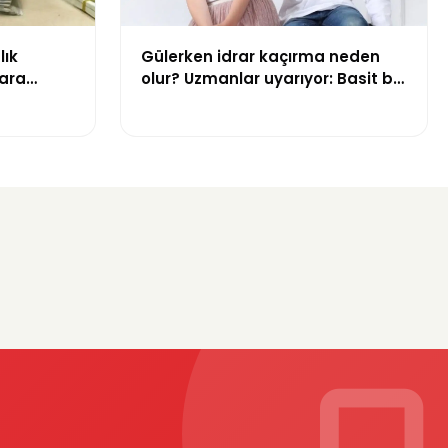
lık
Gülerken idrar kaçırma neden
ara
olur? Uzmanlar uyarıyor: Basit bir
sorun gibi görülmemeli