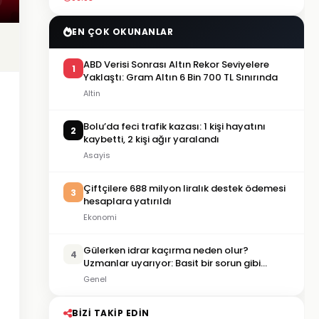
EN ÇOK OKUNANLAR
ABD Verisi Sonrası Altın Rekor Seviyelere
1
Yaklaştı: Gram Altın 6 Bin 700 TL Sınırında
Altin
Bolu’da feci trafik kazası: 1 kişi hayatını
2
kaybetti, 2 kişi ağır yaralandı
Asayis
Çiftçilere 688 milyon liralık destek ödemesi
3
hesaplara yatırıldı
Ekonomi
Gülerken idrar kaçırma neden olur?
4
Uzmanlar uyarıyor: Basit bir sorun gibi
görülmemeli
Genel
BIZI TAKIP EDIN