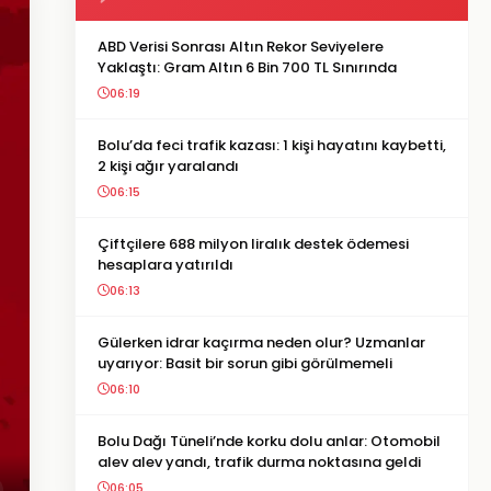
ABD Verisi Sonrası Altın Rekor Seviyelere
Yaklaştı: Gram Altın 6 Bin 700 TL Sınırında
06:19
Bolu’da feci trafik kazası: 1 kişi hayatını kaybetti,
2 kişi ağır yaralandı
06:15
Çiftçilere 688 milyon liralık destek ödemesi
hesaplara yatırıldı
06:13
Gülerken idrar kaçırma neden olur? Uzmanlar
uyarıyor: Basit bir sorun gibi görülmemeli
06:10
Bolu Dağı Tüneli’nde korku dolu anlar: Otomobil
alev alev yandı, trafik durma noktasına geldi
06:05