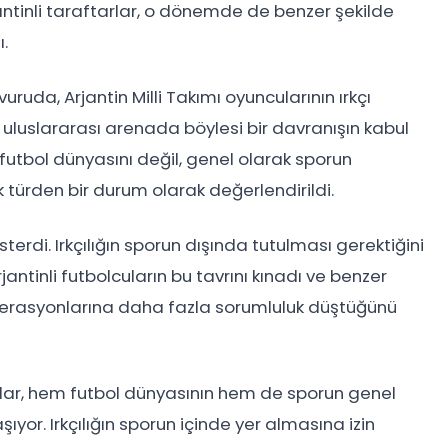
ntinli taraftarlar, o dönemde de benzer şekilde
ı.
ruda, Arjantin Milli Takımı oyuncularının ırkçı
 uluslararası arenada böylesi bir davranışın kabul
utbol dünyasını değil, genel olarak sporun
k türden bir durum olarak değerlendirildi.
erdi. Irkçılığın sporun dışında tutulması gerektiğini
antinli futbolcuların bu tavrını kınadı ve benzer
federasyonlarına daha fazla sorumluluk düştüğünü
arlar, hem futbol dünyasının hem de sporun genel
ıyor. Irkçılığın sporun içinde yer almasına izin