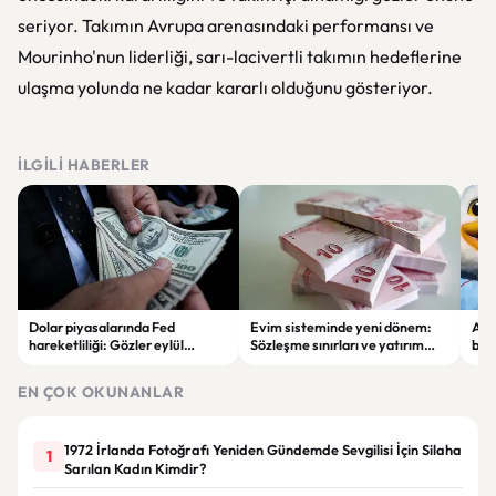
seriyor. Takımın Avrupa arenasındaki performansı ve
Mourinho'nun liderliği, sarı-lacivertli takımın hedeflerine
ulaşma yolunda ne kadar kararlı olduğunu gösteriyor.
İLGILI HABERLER
Dolar piyasalarında Fed
Evim sisteminde yeni dönem:
Alta
hareketliliği: Gözler eylül
Sözleşme sınırları ve yatırım
bell
ayındaki faiz kararında
kuralları değişti
Bil
duy
EN ÇOK OKUNANLAR
1972 İrlanda Fotoğrafı Yeniden Gündemde Sevgilisi İçin Silaha
1
Sarılan Kadın Kimdir?