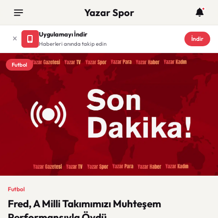
Yazar Spor
Uygulamayı İndir
İndir
Haberleri anında takip edin
Futbol
Futbol
Fred, A Milli Takımımızı Muhteşem
Performansıyla Övdü