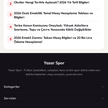
Okullar Hangi Tarihte Açılacak? 2026 Yılı Tatil Bilgileri
2
2026 Ocak Emeklilik Temel Maaş Hesaplama Tablosu ve
3
Bilgileri
Torba Kanun Komisyonu Onayladı: Yüksek Aidatlara
4
Sınırlama, Tapu ve Çevre Yasasında Köklü Değişiklikler
2026 Emekli Zammı: Taban Maaş Bilgileri ve 20 Bin Lira
5
Ödeme Hesaplama!
Yazar Spor
Yazar Spor - Futbol, basketbol, voleybol, tenis ve tüm spor dallarından son
dakika haberleri, maç sonuçları, puan durumu
Kategoriler
Servisler