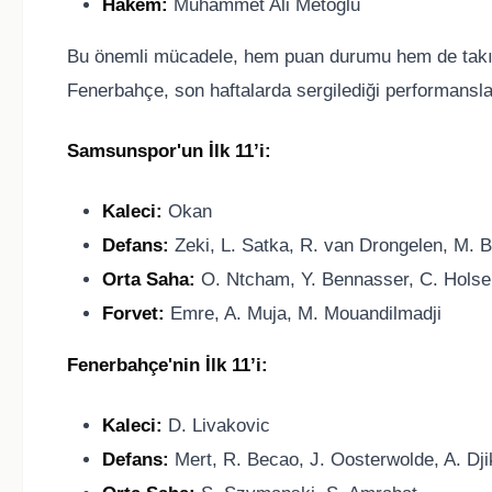
Hakem:
Muhammet Ali Metoğlu
Bu önemli mücadele, hem puan durumu hem de takımla
Fenerbahçe, son haftalarda sergilediği performansla
Samsunspor'un İlk 11’i:
Kaleci:
Okan
Defans:
Zeki, L. Satka, R. van Drongelen, M. B
Orta Saha:
O. Ntcham, Y. Bennasser, C. Holse
Forvet:
Emre, A. Muja, M. Mouandilmadji
Fenerbahçe'nin İlk 11’i:
Kaleci:
D. Livakovic
Defans:
Mert, R. Becao, J. Oosterwolde, A. Dji