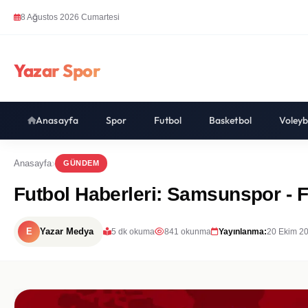
8 Ağustos 2026 Cumartesi
Yazar Spor
Anasayfa
Spor
Futbol
Basketbol
Voleyb
Anasayfa
GÜNDEM
Futbol Haberleri: Samsunspor - F
E
Yazar Medya
5 dk okuma
841 okunma
Yayınlanma:
20 Ekim 2