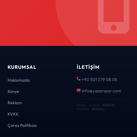
KURUMSAL
İLETIŞIM
+90 501 379 08 08
Hakkımızda
info@yazarspor.com
Künye
Reklam
KEYDAL
eNews · Geliştirici
·
KEYDAL
Developer
KVKK
Çerez Politikası