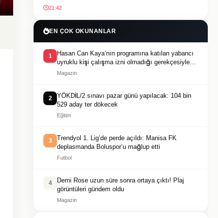
21:42
EN ÇOK OKUNANLAR
Hasan Can Kaya’nın programına katılan yabancı
1
uyruklu kişi çalışma izni olmadığı gerekçesiyle
gözaltına alındı
Magazin
YÖKDİL/2 sınavı pazar günü yapılacak: 104 bin
2
529 aday ter dökecek
Eğitim
Trendyol 1. Lig’de perde açıldı: Manisa FK
3
deplasmanda Boluspor’u mağlup etti
Futbol
Demi Rose uzun süre sonra ortaya çıktı! Plaj
4
görüntüleri gündem oldu
Magazin