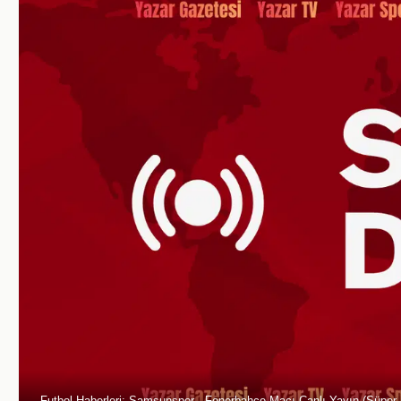
Futbol Haberleri: Samsunspor - Fenerbahçe Maçı Canlı Yayın (Süper L