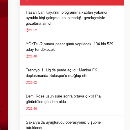
Hasan Can Kaya’nın programına katılan yabancı
uyruklu kişi çalışma izni olmadığı gerekçesiyle
gözaltına alındı
21:52
YÖKDİL/2 sınavı pazar günü yapılacak: 104 bin 529
aday ter dökecek
21:48
Trendyol 1. Lig’de perde açıldı: Manisa FK
deplasmanda Boluspor’u mağlup etti
22:02
Demi Rose uzun süre sonra ortaya çıktı! Plaj
görüntüleri gündem oldu
21:56
Sakarya’da uyuşturucu operasyonu: 3 şüpheli
tutuklandı