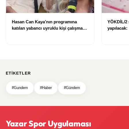
Hasan Can Kaya’nın programına
YÖKDİL/2 
katılan yabancı uyruklu kişi çalışma
yapılacak:
izni olmadığı gerekçesiyle gözaltına
dökecek
alındı
ETIKETLER
#Gundem
#Haber
#Gündem
Yazar Spor Uygulaması