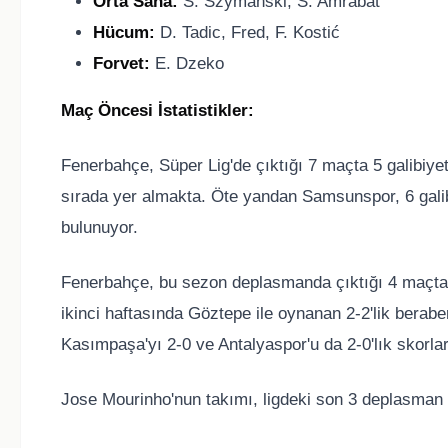
Orta Saha:
S. Szymanski, S. Amrabat
Hücum:
D. Tadic, Fred, F. Kostić
Forvet:
E. Dzeko
Maç Öncesi İstatistikler:
Fenerbahçe, Süper Lig'de çıktığı 7 maçta 5 galibiyet
sırada yer almakta. Öte yandan Samsunspor, 6 galibi
bulunuyor.
Fenerbahçe, bu sezon deplasmanda çıktığı 4 maçta 3 
ikinci haftasında Göztepe ile oynanan 2-2'lik berabe
Kasımpaşa'yı 2-0 ve Antalyaspor'u da 2-0'lık skorlar
Jose Mourinho'nun takımı, ligdeki son 3 deplasman