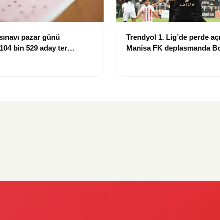
sınavı pazar günü
Trendyol 1. Lig’de perde açı
 104 bin 529 aday ter
Manisa FK deplasmanda Bo
mağlup etti