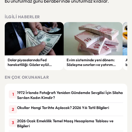
bu unutulmaz günü beraberinde unutulmaz kıldılar.
İLGILI HABERLER
Dolar piyasalarında Fed
Evim sisteminde yeni dönem:
Alta
hareketliliği: Gözler eylül
Sözleşme sınırları ve yatırım
bell
ayındaki faiz kararında
kuralları değişti
Bil
duy
EN ÇOK OKUNANLAR
1972 İrlanda Fotoğrafı Yeniden Gündemde Sevgilisi İçin Silaha
1
Sarılan Kadın Kimdir?
Okullar Hangi Tarihte Açılacak? 2026 Yılı Tatil Bilgileri
2
2026 Ocak Emeklilik Temel Maaş Hesaplama Tablosu ve
3
Bilgileri