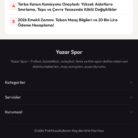
Torba Kanun Komisyonu Onayladı: Yüksek Aidatlara
4
Sınırlama, Tapu ve Çevre Yasasında Köklü Değişiklikler
2026 Emekli Zammı: Taban Maaş Bilgileri ve 20 Bin Lira
5
Ödeme Hesaplama!
Yazar Spor
Yazar Spor - Futbol, basketbol, voleybol, tenis ve tüm spor dallarından son
dakika haberleri, maç sonuçları, puan durumu
Kategoriler
Servisler
Kurumsal
Gizlilik Politikası
Kullanım Koşulları
Site Haritası