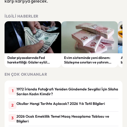
karşı karşıya gelecek.
İLGILI HABERLER
Dolar piyasalarında Fed
Evim sisteminde yeni dönem:
Alta
hareketliliği: Gözler eylül
Sözleşme sınırları ve yatırım
bell
ayındaki faiz kararında
kuralları değişti
Bil
duy
EN ÇOK OKUNANLAR
1972 İrlanda Fotoğrafı Yeniden Gündemde Sevgilisi İçin Silaha
1
Sarılan Kadın Kimdir?
Okullar Hangi Tarihte Açılacak? 2026 Yılı Tatil Bilgileri
2
2026 Ocak Emeklilik Temel Maaş Hesaplama Tablosu ve
3
Bilgileri