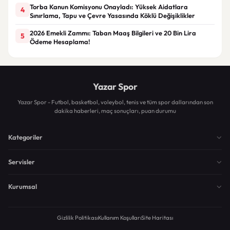
Torba Kanun Komisyonu Onayladı: Yüksek Aidatlara
4
Sınırlama, Tapu ve Çevre Yasasında Köklü Değişiklikler
2026 Emekli Zammı: Taban Maaş Bilgileri ve 20 Bin Lira
5
Ödeme Hesaplama!
Yazar Spor
Yazar Spor - Futbol, basketbol, voleybol, tenis ve tüm spor dallarından son
dakika haberleri, maç sonuçları, puan durumu
Kategoriler
Servisler
Kurumsal
Gizlilik Politikası
Kullanım Koşulları
Site Haritası