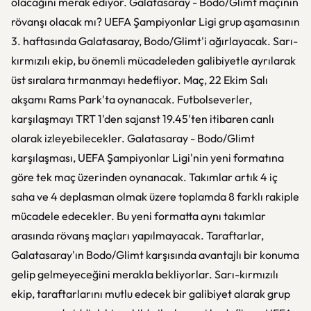
olacağını merak ediyor. Galatasaray - Bodo/Glimt maçının
rövanşı olacak mı? UEFA Şampiyonlar Ligi grup aşamasının
3. haftasında Galatasaray, Bodo/Glimt'i ağırlayacak. Sarı-
kırmızılı ekip, bu önemli mücadeleden galibiyetle ayrılarak
üst sıralara tırmanmayı hedefliyor. Maç, 22 Ekim Salı
akşamı Rams Park'ta oynanacak. Futbolseverler,
karşılaşmayı TRT 1'den sajanst 19.45'ten itibaren canlı
olarak izleyebilecekler. Galatasaray - Bodo/Glimt
karşılaşması, UEFA Şampiyonlar Ligi'nin yeni formatına
göre tek maç üzerinden oynanacak. Takımlar artık 4 iç
saha ve 4 deplasman olmak üzere toplamda 8 farklı rakiple
mücadele edecekler. Bu yeni formatta aynı takımlar
arasında rövanş maçları yapılmayacak. Taraftarlar,
Galatasaray'ın Bodo/Glimt karşısında avantajlı bir konuma
gelip gelmeyeceğini merakla bekliyorlar. Sarı-kırmızılı
ekip, taraftarlarını mutlu edecek bir galibiyet alarak grup