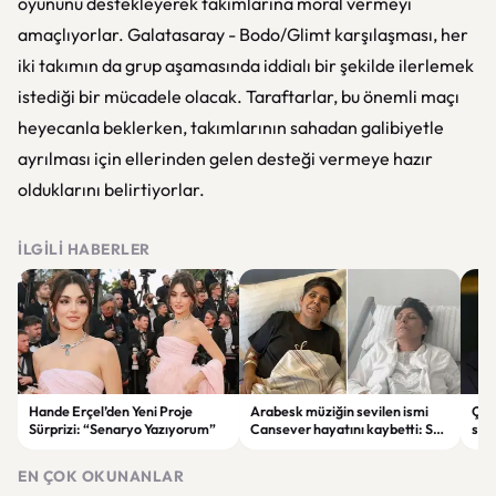
oyununu destekleyerek takımlarına moral vermeyi
amaçlıyorlar. Galatasaray - Bodo/Glimt karşılaşması, her
iki takımın da grup aşamasında iddialı bir şekilde ilerlemek
istediği bir mücadele olacak. Taraftarlar, bu önemli maçı
heyecanla beklerken, takımlarının sahadan galibiyetle
ayrılması için ellerinden gelen desteği vermeye hazır
olduklarını belirtiyorlar.
İLGILI HABERLER
Hande Erçel’den Yeni Proje
Arabesk müziğin sevilen ismi
Çer
Sürprizi: “Senaryo Yazıyorum”
Cansever hayatını kaybetti: Son
sür
mesajı duygulandırdı
Dem
EN ÇOK OKUNANLAR