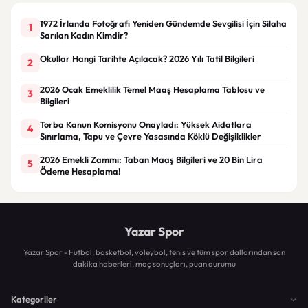
1972 İrlanda Fotoğrafı Yeniden Gündemde Sevgilisi İçin Silaha
1
Sarılan Kadın Kimdir?
Okullar Hangi Tarihte Açılacak? 2026 Yılı Tatil Bilgileri
2
2026 Ocak Emeklilik Temel Maaş Hesaplama Tablosu ve
3
Bilgileri
Torba Kanun Komisyonu Onayladı: Yüksek Aidatlara
4
Sınırlama, Tapu ve Çevre Yasasında Köklü Değişiklikler
2026 Emekli Zammı: Taban Maaş Bilgileri ve 20 Bin Lira
5
Ödeme Hesaplama!
Yazar Spor
Yazar Spor - Futbol, basketbol, voleybol, tenis ve tüm spor dallarından son
dakika haberleri, maç sonuçları, puan durumu
Kategoriler