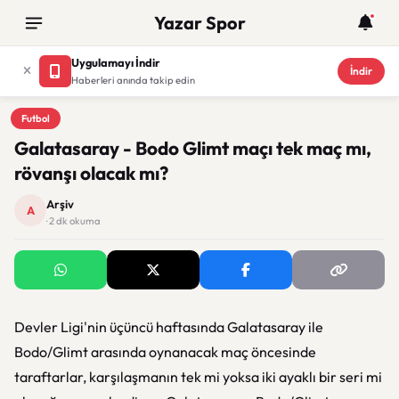
Yazar Spor
Uygulamayı İndir
İndir
Haberleri anında takip edin
Futbol
Futbol
Galatasaray - Bodo Glimt maçı tek maç mı,
rövanşı olacak mı?
Arşiv
A
· 2 dk okuma
Devler Ligi'nin üçüncü haftasında Galatasaray ile
Bodo/Glimt arasında oynanacak maç öncesinde
taraftarlar, karşılaşmanın tek mi yoksa iki ayaklı bir seri mi