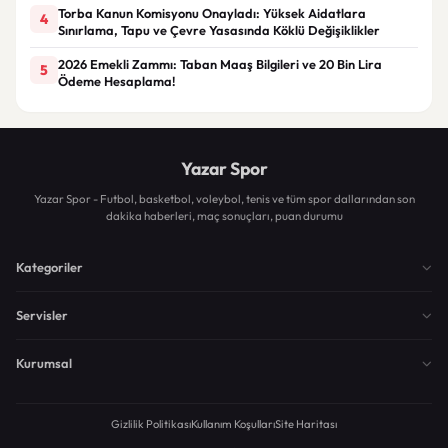
Torba Kanun Komisyonu Onayladı: Yüksek Aidatlara
4
Sınırlama, Tapu ve Çevre Yasasında Köklü Değişiklikler
2026 Emekli Zammı: Taban Maaş Bilgileri ve 20 Bin Lira
5
Ödeme Hesaplama!
Yazar Spor
Yazar Spor - Futbol, basketbol, voleybol, tenis ve tüm spor dallarından son
dakika haberleri, maç sonuçları, puan durumu
Kategoriler
Servisler
Kurumsal
Gizlilik Politikası
Kullanım Koşulları
Site Haritası