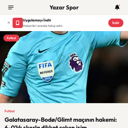
Yazar Spor
Uygulamayı İndir
İndir
Haberleri anında takip edin
Futbol
Futbol
Galatasaray-Bodø/Glimt maçının hakemi:
6-0'lık skorla dikkat çeken isim