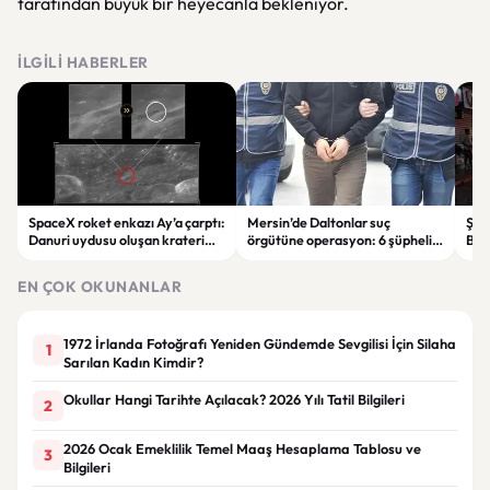
tarafından büyük bir heyecanla bekleniyor.
İLGILI HABERLER
SpaceX roket enkazı Ay’a çarptı:
Mersin’de Daltonlar suç
Şam
Danuri uydusu oluşan krateri
örgütüne operasyon: 6 şüpheli
Bomb
görüntüledi
tutuklandı
terö
EN ÇOK OKUNANLAR
1972 İrlanda Fotoğrafı Yeniden Gündemde Sevgilisi İçin Silaha
1
Sarılan Kadın Kimdir?
Okullar Hangi Tarihte Açılacak? 2026 Yılı Tatil Bilgileri
2
2026 Ocak Emeklilik Temel Maaş Hesaplama Tablosu ve
3
Bilgileri