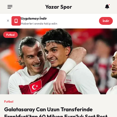
Yazar Spor
Uygulamayı İndir
İndir
Haberleri anında takip edin
Futbol
Futbol
Galatasaray Can Uzun Transferinde
Frankfurt’tan 60 Milyon Euro’luk Sert Rest