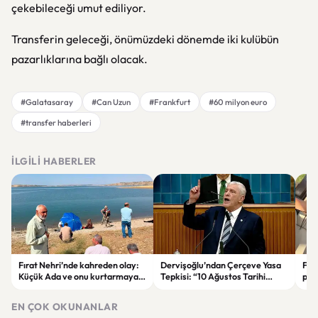
çekebileceği umut ediliyor.
Transferin geleceği, önümüzdeki dönemde iki kulübün
pazarlıklarına bağlı olacak.
#Galatasaray
#Can Uzun
#Frankfurt
#60 milyon euro
#transfer haberleri
İLGILI HABERLER
Fırat Nehri’nde kahreden olay:
Dervişoğlu’ndan Çerçeve Yasa
Fah
Küçük Ada ve onu kurtarmaya
Tepkisi: “10 Ağustos Tarihi
pay
çalışan kadın hayatını kaybetti
Tercihinin Sebebi Ne?”
ail
EN ÇOK OKUNANLAR