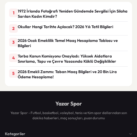
1972 İrlanda Fotoğrafı Yeniden Gündemde Sevgilisi İçin Silaha
1
Sarılan Kadın Kimdir?
Okullar Hangi Tarihte Açılacak? 2026 Yılı Tatil Bilgileri
2
2026 Ocak Emeklilik Temel Maaş Hesaplama Tablosu ve
3
Bilgileri
Torba Kanun Komisyonu Onayladı: Yüksek Aidatlara
4
Sınırlama, Tapu ve Çevre Yasasında Köklü Değişiklikler
2026 Emekli Zammı: Taban Maaş Bilgileri ve 20 Bin Lira
5
Ödeme Hesaplama!
Yazar Spor
Yazar Spor - Futbol, basketbol, voleybol, tenis ve tüm spor dallarından son
dakika haberleri, maç sonuçları, puan durumu
Kategoriler