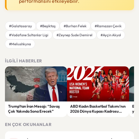
performansını etkileyebilir.
#Galatasaray
#Beşiktaş
#Burhan Felek
#Ramazan Çevik
#Vodafone Sultanlar Ligi
#Zeynep Sude Demirel
#Ayçin Akyol
#Meliushkyna
İLGILI HABERLER
Trump’tan İran Mesajı: “Savaş
ABD Kadın Basketbol Takımı’nın
Emla
Çok Yakında Sona Erecek”
2026 Dünya Kupası Kadrosu
yeni
Belli Oldu
EN ÇOK OKUNANLAR