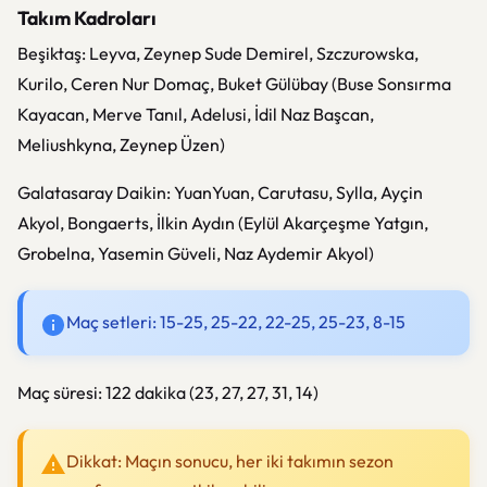
Takım Kadroları
Beşiktaş: Leyva, Zeynep Sude Demirel, Szczurowska,
Kurilo, Ceren Nur Domaç, Buket Gülübay (Buse Sonsırma
Kayacan, Merve Tanıl, Adelusi, İdil Naz Başcan,
Meliushkyna, Zeynep Üzen)
Galatasaray Daikin: YuanYuan, Carutasu, Sylla, Ayçin
Akyol, Bongaerts, İlkin Aydın (Eylül Akarçeşme Yatgın,
Grobelna, Yasemin Güveli, Naz Aydemir Akyol)
Maç setleri: 15-25, 25-22, 22-25, 25-23, 8-15
Maç süresi: 122 dakika (23, 27, 27, 31, 14)
Dikkat: Maçın sonucu, her iki takımın sezon