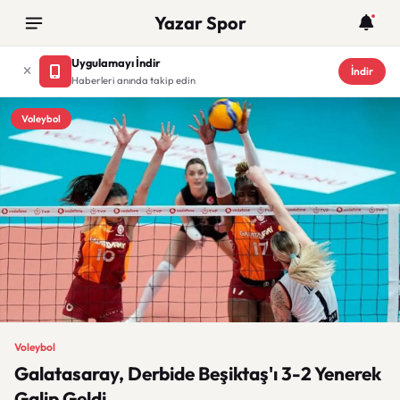
Yazar Spor
Uygulamayı İndir
İndir
Haberleri anında takip edin
Voleybol
Voleybol
Galatasaray, Derbide Beşiktaş'ı 3-2 Yenerek
Galip Geldi