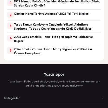
1972 İrlanda Fotoğrafı Yeniden Gündemde Sevgilisi İçin Silaha
1
Sarılan Kadın Kimdir?
Okullar Hangi Tarihte Açılacak? 2026 Yılı Tatil Bilgileri
2
Torba Kanun Komisyonu Onayladı: Yüksek Aidatlara
3
Sınırlama, Tapu ve Çevre Yasasında Köklü Değişiklikler
2026 Ocak Emeklilik Temel Maaş Hesaplama Tablosu ve
4
Bilgileri
2026 Emekli Zammı: Taban Maaş Bilgileri ve 20 Bin Lira
5
Ödeme Hesaplama!
Yazar Spor
Yazar Spor - Futbol, basketbol, voleybol, tenis ve tüm spor dallarından son
dakika haberleri, maç sonuçları, puan durumu
Kategoriler