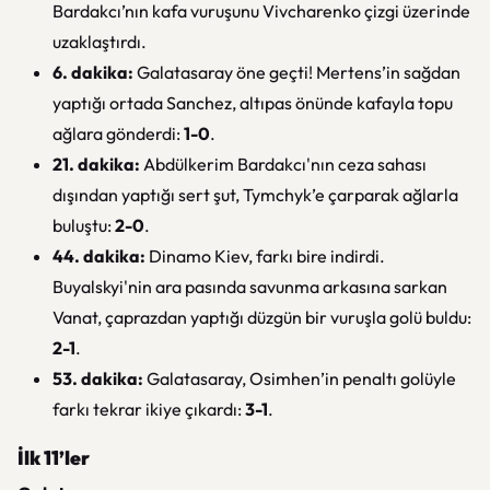
Bardakcı’nın kafa vuruşunu Vivcharenko çizgi üzerinde
uzaklaştırdı.
6. dakika:
Galatasaray öne geçti! Mertens’in sağdan
yaptığı ortada Sanchez, altıpas önünde kafayla topu
ağlara gönderdi:
1-0
.
21. dakika:
Abdülkerim Bardakcı'nın ceza sahası
dışından yaptığı sert şut, Tymchyk’e çarparak ağlarla
buluştu:
2-0
.
44. dakika:
Dinamo Kiev, farkı bire indirdi.
Buyalskyi'nin ara pasında savunma arkasına sarkan
Vanat, çaprazdan yaptığı düzgün bir vuruşla golü buldu:
2-1
.
53. dakika:
Galatasaray, Osimhen’in penaltı golüyle
farkı tekrar ikiye çıkardı:
3-1
.
İlk 11’ler