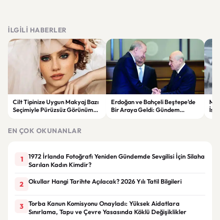
İLGILI HABERLER
Cilt Tipinize Uygun Makyaj Bazı
Erdoğan ve Bahçeli Beştepe’de
Met
Seçimiyle Pürüzsüz Görünümün
Bir Araya Geldi: Gündem
İst
Sırları
“Terörsüz Türkiye” Süreci
Böl
EN ÇOK OKUNANLAR
1972 İrlanda Fotoğrafı Yeniden Gündemde Sevgilisi İçin Silaha
1
Sarılan Kadın Kimdir?
Okullar Hangi Tarihte Açılacak? 2026 Yılı Tatil Bilgileri
2
Torba Kanun Komisyonu Onayladı: Yüksek Aidatlara
3
Sınırlama, Tapu ve Çevre Yasasında Köklü Değişiklikler