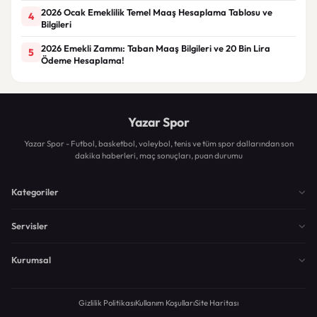
2026 Ocak Emeklilik Temel Maaş Hesaplama Tablosu ve
4
Bilgileri
2026 Emekli Zammı: Taban Maaş Bilgileri ve 20 Bin Lira
5
Ödeme Hesaplama!
Yazar Spor
Yazar Spor - Futbol, basketbol, voleybol, tenis ve tüm spor dallarından son
dakika haberleri, maç sonuçları, puan durumu
Kategoriler
Servisler
Kurumsal
Gizlilik Politikası
Kullanım Koşulları
Site Haritası