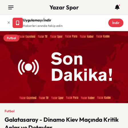
Yazar Spor
Uygulamayı İndir
İndir
Haberleri anında takip edin
Futbol
Futbol
Galatasaray - Dinamo Kiev Maçında Kritik
Anlar ve Detaylar