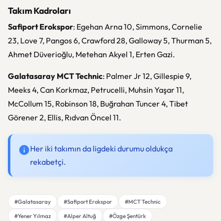
Takım Kadroları
Safiport Erokspor
: Egehan Arna 10, Simmons, Cornelie
23, Love 7, Pangos 6, Crawford 28, Galloway 5, Thurman 5,
Ahmet Düverioğlu, Metehan Akyel 1, Erten Gazi.
Galatasaray MCT Technic
: Palmer Jr 12, Gillespie 9,
Meeks 4, Can Korkmaz, Petrucelli, Muhsin Yaşar 11,
McCollum 15, Robinson 18, Buğrahan Tuncer 4, Tibet
Görener 2, Ellis, Rıdvan Öncel 11.
Her iki takımın da ligdeki durumu oldukça
rekabetçi.
#Galatasaray
#Safiport Erokspor
#MCT Technic
#Yener Yılmaz
#Alper Altuğ
#Özge Şentürk