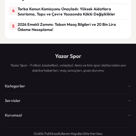
Torba Kanun Komisyonu Onayladı: Yüksek Aidatlara
4
Sınırlama, Tapu ve Çevre Yasasında Köklü Değişiklikler
2026 Emekli Zammı: Taban Maaş Bilgileri ve 20 Bin Lira
5
Ödeme Hesaplama!
Yazar Spor
Yazar Spor - Futbol, basketbol, voleybol, tenis ve tüm spor dallarından son
dakika haberleri, maç sonuçları, puan durumu
Kategoriler
Servisler
Kurumsal
Gizlilik Politikası
Kullanım Koşulları
Site Haritası