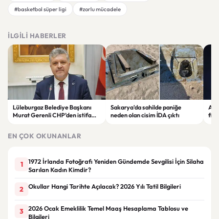
#basketbol süper ligi
#zorlu mücadele
İLGILI HABERLER
Lüleburgaz Belediye Başkanı
Sakarya'da sahilde paniğe
Astr
Murat Gerenli CHP’den istifa
neden olan cisim İDA çıktı
fina
etti
Yen
EN ÇOK OKUNANLAR
1972 İrlanda Fotoğrafı Yeniden Gündemde Sevgilisi İçin Silaha
1
Sarılan Kadın Kimdir?
Okullar Hangi Tarihte Açılacak? 2026 Yılı Tatil Bilgileri
2
2026 Ocak Emeklilik Temel Maaş Hesaplama Tablosu ve
3
Bilgileri