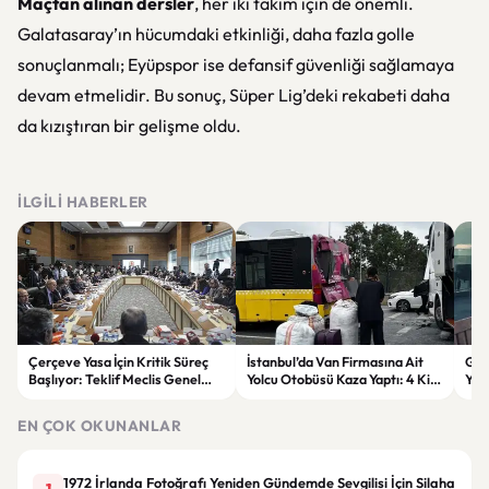
Maçtan alınan dersler
, her iki takım için de önemli.
Galatasaray’ın hücumdaki etkinliği, daha fazla golle
sonuçlanmalı; Eyüpspor ise defansif güvenliği sağlamaya
devam etmelidir. Bu sonuç, Süper Lig’deki rekabeti daha
da kızıştıran bir gelişme oldu.
İLGILI HABERLER
Çerçeve Yasa İçin Kritik Süreç
İstanbul’da Van Firmasına Ait
Gök
Başlıyor: Teklif Meclis Genel
Yolcu Otobüsü Kaza Yaptı: 4 Kişi
Yen
Kurulu’nda Görüşülecek
Yaralandı
Son
EN ÇOK OKUNANLAR
1972 İrlanda Fotoğrafı Yeniden Gündemde Sevgilisi İçin Silaha
1