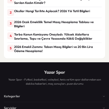
Sarılan Kadın Kimdir?
Okullar Hangi Tarihte Açılacak? 2026 Yılı Tatil Bilgileri
2
2026 Ocak Emeklilik Temel Maaş Hesaplama Tablosu ve
3
Bilgileri
Torba Kanun Komisyonu Onayladı: Yüksek Aidatlara
4
Sınırlama, Tapu ve Çevre Yasasında Köklü Değişiklikler
2026 Emekli Zammı: Taban Maaş Bilgileri ve 20 Bin Lira
5
Ödeme Hesaplama!
Yazar Spor
Yazar Spor - Futbol, basketbol, voleybol, tenis ve tüm spor dallarından son
dakika haberleri, maç sonuçları, puan durumu
Kategoriler
Servisler