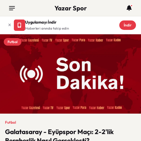
Yazar Spor
Uygulamayı İndir
İndir
Haberleri anında takip edin
Futbol
Futbol
Galatasaray - Eyüpspor Maçı: 2-2'lik
Beraberlik Nasıl Gerçekleşti?