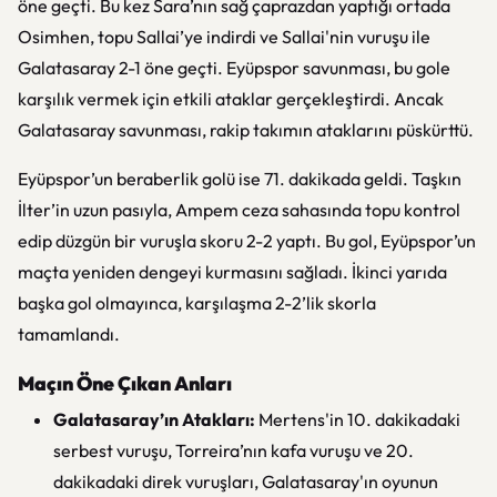
öne geçti. Bu kez Sara’nın sağ çaprazdan yaptığı ortada
Osimhen, topu Sallai’ye indirdi ve Sallai'nin vuruşu ile
Galatasaray 2-1 öne geçti. Eyüpspor savunması, bu gole
karşılık vermek için etkili ataklar gerçekleştirdi. Ancak
Galatasaray savunması, rakip takımın ataklarını püskürttü.
Eyüpspor’un beraberlik golü ise 71. dakikada geldi. Taşkın
İlter’in uzun pasıyla, Ampem ceza sahasında topu kontrol
edip düzgün bir vuruşla skoru 2-2 yaptı. Bu gol, Eyüpspor’un
maçta yeniden dengeyi kurmasını sağladı. İkinci yarıda
başka gol olmayınca, karşılaşma 2-2’lik skorla
tamamlandı.
Maçın Öne Çıkan Anları
Galatasaray’ın Atakları:
Mertens'in 10. dakikadaki
serbest vuruşu, Torreira’nın kafa vuruşu ve 20.
dakikadaki direk vuruşları, Galatasaray'ın oyunun