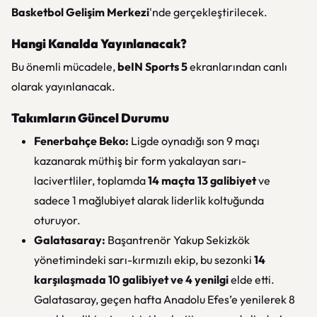
Basketbol Gelişim Merkezi
'nde gerçekleştirilecek.
Hangi Kanalda Yayınlanacak?
Bu önemli mücadele,
beIN Sports 5
ekranlarından canlı
olarak yayınlanacak.
Takımların Güncel Durumu
Fenerbahçe Beko:
Ligde oynadığı son 9 maçı
kazanarak müthiş bir form yakalayan sarı-
lacivertliler, toplamda
14 maçta 13 galibiyet
ve
sadece 1 mağlubiyet alarak liderlik koltuğunda
oturuyor.
Galatasaray:
Başantrenör Yakup Sekizkök
yönetimindeki sarı-kırmızılı ekip, bu sezonki
14
karşılaşmada 10 galibiyet ve 4 yenilgi
elde etti.
Galatasaray, geçen hafta Anadolu Efes’e yenilerek 8