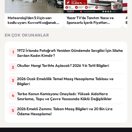
Meteoroloji'den 5 il için sarı
Yazar TV’de Tanıtım Yazısı ve
ABD
kodlu uyarı: Kuvvetli sağanak
Sponsorlu İçerik Fiyatları
Boğ
ve fırtına geliyor
Güncellendi: Yeni Fiyat 15 Bin TL
iht
EN ÇOK OKUNANLAR
1972 İrlanda Fotoğrafı Yeniden Gündemde Sevgilisi İçin Silaha
1
Sarılan Kadın Kimdir?
Okullar Hangi Tarihte Açılacak? 2026 Yılı Tatil Bilgileri
2
2026 Ocak Emeklilik Temel Maaş Hesaplama Tablosu ve
3
Bilgileri
Torba Kanun Komisyonu Onayladı: Yüksek Aidatlara
4
Sınırlama, Tapu ve Çevre Yasasında Köklü Değişiklikler
2026 Emekli Zammı: Taban Maaş Bilgileri ve 20 Bin Lira
5
Ödeme Hesaplama!