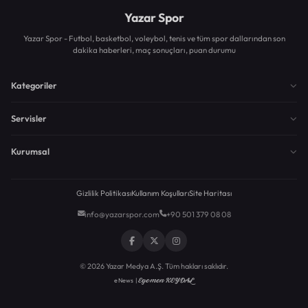
Yazar Spor
Yazar Spor - Futbol, basketbol, voleybol, tenis ve tüm spor dallarından son
dakika haberleri, maç sonuçları, puan durumu
Kategoriler
Servisler
Kurumsal
Gizlilik Politikası
Kullanım Koşulları
Site Haritası
info@yazarspor.com
+90 501 379 08 08
© 2026 Yazar Medya A.Ş. Tüm hakları saklıdır.
Egemen KEYDAL
eNews |