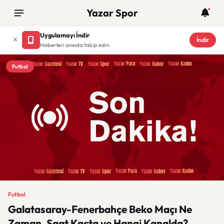
Yazar Spor
Uygulamayı İndir
İndir
Haberleri anında takip edin
Futbol
Futbol
Galatasaray-Fenerbahçe Beko Maçı Ne
Zaman, Saat Kaçta ve Hangi Kanalda?