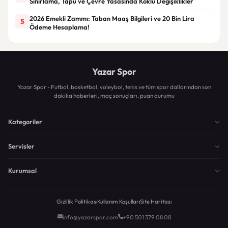
Sınırlama, Tapu ve Çevre Yasasında Köklü Değişiklikler
2026 Emekli Zammı: Taban Maaş Bilgileri ve 20 Bin Lira
5
Ödeme Hesaplama!
Yazar Spor
Yazar Spor - Futbol, basketbol, voleybol, tenis ve tüm spor dallarından son
dakika haberleri, maç sonuçları, puan durumu
Kategoriler
Servisler
Kurumsal
Gizlilik Politikası
Kullanım Koşulları
Site Haritası
info@yazarspor.com
+90 501 379 08 08