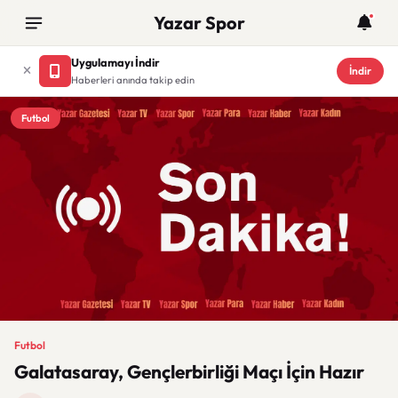
Yazar Spor
Uygulamayı İndir
İndir
Haberleri anında takip edin
Futbol
Futbol
Galatasaray, Gençlerbirliği Maçı İçin Hazır