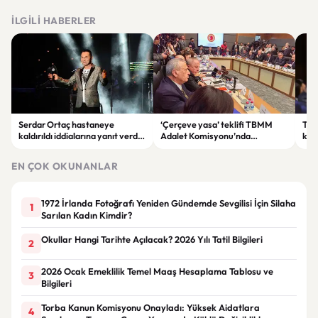
İLGILI HABERLER
Serdar Ortaç hastaneye
‘Çerçeve yasa’ teklifi TBMM
Ter
kaldırıldı iddialarına yanıt verdi:
Adalet Komisyonu’nda
kri
“Rutin tedavim için buradayım”
görüşülüyor
tek
gör
EN ÇOK OKUNANLAR
1972 İrlanda Fotoğrafı Yeniden Gündemde Sevgilisi İçin Silaha
1
Sarılan Kadın Kimdir?
Okullar Hangi Tarihte Açılacak? 2026 Yılı Tatil Bilgileri
2
2026 Ocak Emeklilik Temel Maaş Hesaplama Tablosu ve
3
Bilgileri
Torba Kanun Komisyonu Onayladı: Yüksek Aidatlara
4