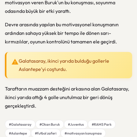
motivasyon veren Buruk'un bu konuşması, soyunma
odasında büyük bir etki yarattı.
Devre arasında yapılan bu motivasyonel konuşmanın
ardından sahaya yüksek bir tempo ile dönen sarı-
kırmızılılar, oyunun kontrolünü tamamen ele geçirdi.
Galatasaray, ikinci yarıda bulduğu gollerle
Aslantepe’yi coşturdu.
Taraftarın muazzam desteğini arkasına alan Galatasaray,
ikinci yarıda attığı 4 golle unutulmaz bir geri dönüş
gerçekleştirdi.
#Galatasaray
#Okan Buruk
#Juventus
#RAMS Park
#Aslantepe
#futbol zaferi
#motivasyon konuşması