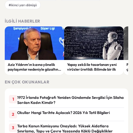
#ikinci yarı dönüşü
İLGILI HABERLER
Aziz Yıldırım’ın kızına yönelik
Yapay zekâ ile tasarlanan yeni
Falc
paylaşımlar nedeniyle gözaltına
virüsler üretildi: Bilimde bir ilk
çar
alınan şüpheli için tutuklama
gör
talebi
EN ÇOK OKUNANLAR
1972 İrlanda Fotoğrafı Yeniden Gündemde Sevgilisi İçin Silaha
1
Sarılan Kadın Kimdir?
Okullar Hangi Tarihte Açılacak? 2026 Yılı Tatil Bilgileri
2
Torba Kanun Komisyonu Onayladı: Yüksek Aidatlara
3
Sınırlama, Tapu ve Çevre Yasasında Köklü Değişiklikler