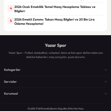
2026 Ocak Emeklilik Temel Maaş Hesaplama Tablosu ve
4
Bilgileri
2026 Emekli Zammı: Taban Maaş Bilgileri ve 20 Bin Lira
5
Ödeme Hesaplama!
Yazar Spor
Yazar Spor - Futbol, basketbol, voleybol, tenis ve tüm spor dallarından son
dakika haberleri, maç sonuçları, puan durumu
Kategoriler
Servisler
Kurumsal
Gizlilik Politikası
Kullanım Koşulları
Site Haritası