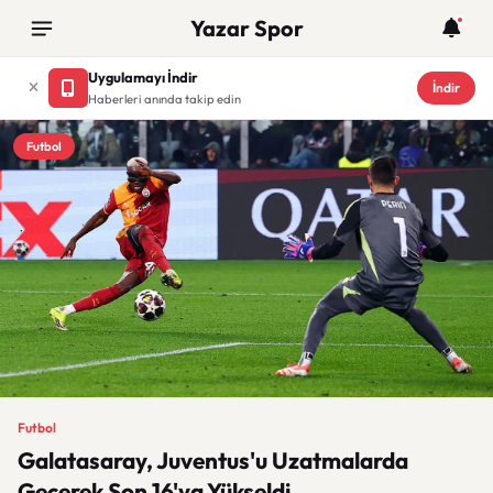
Yazar Spor
Uygulamayı İndir
İndir
Haberleri anında takip edin
Futbol
Futbol
Galatasaray, Juventus'u Uzatmalarda
Geçerek Son 16'ya Yükseldi