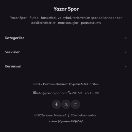
Yazar Spor
Yazar Spor - Futbol, basketbol, voleybol, tenis ve tüm spor dallarından son
dakika haberleri, maç sonuçları, puan durumu
Kategoriler
Servisler
Kurumsal
Gizlilik Politikası
Kullanım Koşulları
Site Haritası
info@yazarspor.com
+90 501 379 08 08
© 2026 Yazar Medya A.Ş. Tüm hakları saklıdır.
Egemen KEYDAL
eNews |