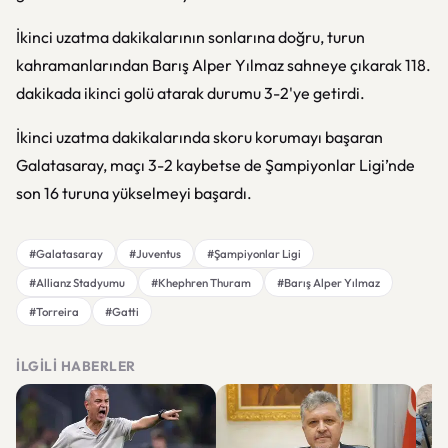
İkinci uzatma dakikalarının sonlarına doğru, turun
kahramanlarından Barış Alper Yılmaz sahneye çıkarak 118.
dakikada ikinci golü atarak durumu 3-2'ye getirdi.
İkinci uzatma dakikalarında skoru korumayı başaran
Galatasaray, maçı 3-2 kaybetse de Şampiyonlar Ligi’nde
son 16 turuna yükselmeyi başardı.
#Galatasaray
#Juventus
#Şampiyonlar Ligi
#Allianz Stadyumu
#Khephren Thuram
#Barış Alper Yılmaz
#Torreira
#Gatti
İLGILI HABERLER