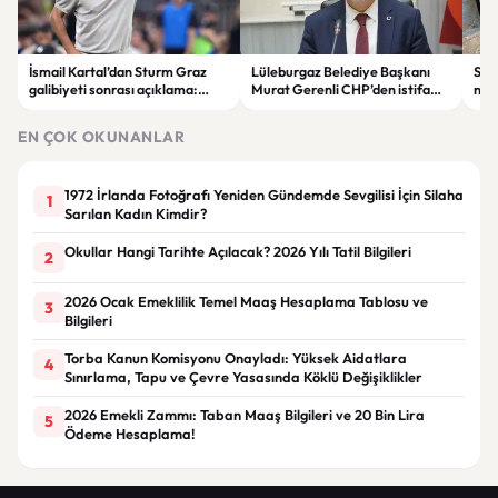
İsmail Kartal’dan Sturm Graz
Lüleburgaz Belediye Başkanı
Sak
galibiyeti sonrası açıklama:
Murat Gerenli CHP’den istifa
nede
“Greenwood’un kalitesini
etti
tartışmaya gerek yok”
EN ÇOK OKUNANLAR
1972 İrlanda Fotoğrafı Yeniden Gündemde Sevgilisi İçin Silaha
1
Sarılan Kadın Kimdir?
Okullar Hangi Tarihte Açılacak? 2026 Yılı Tatil Bilgileri
2
2026 Ocak Emeklilik Temel Maaş Hesaplama Tablosu ve
3
Bilgileri
Torba Kanun Komisyonu Onayladı: Yüksek Aidatlara
4
Sınırlama, Tapu ve Çevre Yasasında Köklü Değişiklikler
2026 Emekli Zammı: Taban Maaş Bilgileri ve 20 Bin Lira
5
Ödeme Hesaplama!