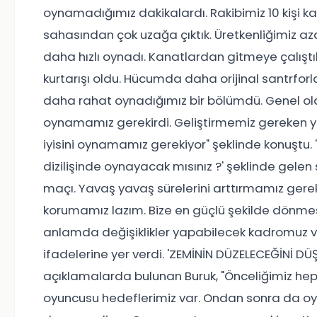
oynamadığımız dakikalardı. Rakibimiz 10 kişi kal
sahasından çok uzağa çıktık. Üretkenliğimiz azd
daha hızlı oynadı. Kanatlardan gitmeye çalıştık
kurtarışı oldu. Hücumda daha orijinal santrfor
daha rahat oynadığımız bir bölümdü. Genel o
oynamamız gerekirdi. Geliştirmemiz gereken 
iyisini oynamamız gerekiyor" şeklinde konuştu.
dizilişinde oynayacak mısınız ?' şeklinde gelen 
maçı. Yavaş yavaş sürelerini arttırmamız gerek
korumamız lazım. Bize en güçlü şekilde dönmesi
anlamda değişiklikler yapabilecek kadromuz v
ifadelerine yer verdi. 'ZEMİNİN DÜZELECEĞİNİ 
açıklamalarda bulunan Buruk, "Önceliğimiz he
oyuncusu hedeflerimiz var. Ondan sonra da o