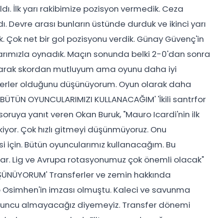
dı. İlk yarı rakibimize pozisyon vermedik. Ceza
ı. Devre arası bunların üstünde durduk ve ikinci yarı
. Çok net bir gol pozisyonu verdik. Günay Güvenç'in
larımızla oynadık. Maçın sonunda belki 2-0'dan sonra
larak skordan mutluyum ama oyunu daha iyi
yerler olduğunu düşünüyorum. Oyun olarak daha
 'BÜTÜN OYUNCULARIMIZI KULLANACAĞIM' 'İkili santrfor
soruya yanıt veren Okan Buruk, "Mauro Icardi'nin ilk
iyor. Çok hızlı gitmeyi düşünmüyoruz. Onu
 için. Bütün oyuncularımız kullanacağım. Bu
ar. Lig ve Avrupa rotasyonumuz çok önemli olacak"
DÜŞÜNÜYORUM' Transferler ve zemin hakkında
p Osimhen'in imzası olmuştu. Kaleci ve savunma
yuncu almayacağız diyemeyiz. Transfer dönemi