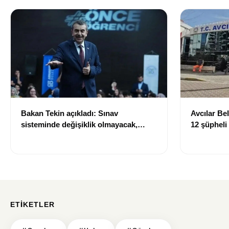
Bakan Tekin açıkladı: Sınav
Avcılar Be
sisteminde değişiklik olmayacak,
12 şüpheli
sorular yeni müfredata göre
hazırlanacak
ETIKETLER