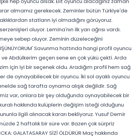
ke hep oyuncu alsak. Elit oyuncu alacağınız zaman
 karar almamız gerekecek. Zeminler bütün Türkiye'de
klıklardan statların iyi olmadığını görüyoruz.
enişleri oluyor. Lemina'nın ilk yarı ağrısı vardı.
şmeye sebep oluyor. Zeminin düzeleceğini
DÜŞÜNÜYORUM' Savunma hattında hangi profil oyuncu
n ve Abdülkerim geçen sene en çok yükü çekti. Arda
im için iyi bir seçenek oldu. Aradığım profil hem sağ
 de oynayabilecek bir oyuncu. İki sol ayaklı oyuncu
enelde sağ tarafta oynama alışık değildir. Sağ
imiz var, onlara bir şey olduğunda oynayabilecek bir
 kuralı hakkında kulüplerin değişim isteği olduğunu
 Bununla ilgili alınacak kararı bekliyoruz. Yusuf Demir
üzde 2 haftalık bir süre var. Bazen çok sürpriz
L LICKA: GALATASARAY SİZİ ÖLDÜRÜR Maç hakkında