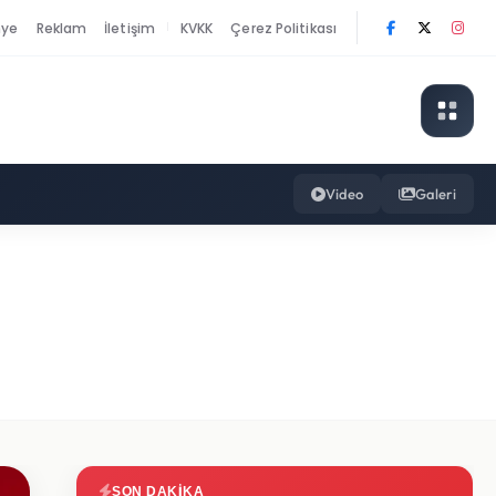
nye
Reklam
İletişim
KVKK
Çerez Politikası
|
Video
Galeri
SON DAKIKA