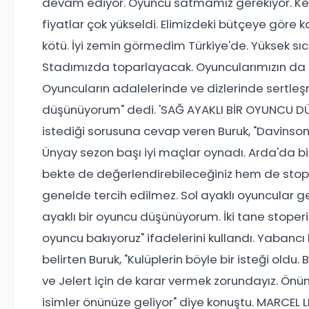
devam ediyor. Oyuncu satmamız gerekiyor. Keş
fiyatlar çok yükseldi. Elimizdeki bütçeye göre
kötü. İyi zemin görmedim Türkiye'de. Yüksek sıca
Stadımızda toparlayacak. Oyuncularımızın da serz
Oyuncuların adalelerinde ve dizlerinde sertle
düşünüyorum" dedi. 'SAĞ AYAKLI BİR OYUNCU 
istediği sorusuna cevap veren Buruk, "Davinso
Ünyay sezon başı iyi maçlar oynadı. Arda'da biz
bekte de değerlendirebileceğiniz hem de stoper
genelde tercih edilmez. Sol ayaklı oyuncular g
ayaklı bir oyuncu düşünüyorum. İki tane stoper
oyuncu bakıyoruz" ifadelerini kullandı. Yabancı
belirten Buruk, "Kulüplerin böyle bir isteği oldu.
ve Jelert için de karar vermek zorundayız. Önüm
isimler önünüze geliyor" diye konuştu. MARCE