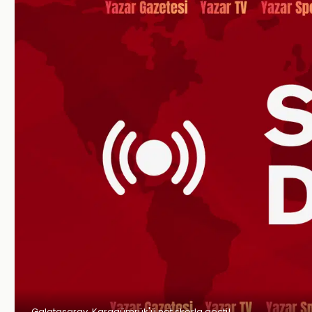
Galatasaray, Karagümrük'ü net skorla geçti!