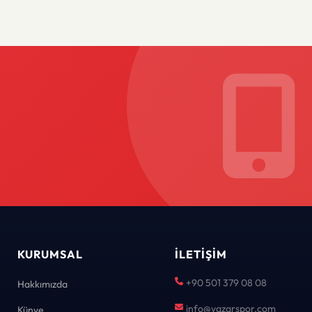
KURUMSAL
İLETIŞIM
+90 501 379 08 08
Hakkımızda
info@yazarspor.com
Künye