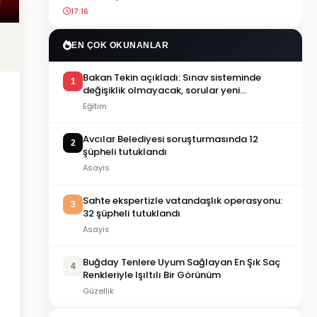
17:16
EN ÇOK OKUNANLAR
Bakan Tekin açıkladı: Sınav sisteminde
1
değişiklik olmayacak, sorular yeni
müfredata göre hazırlanacak
Eğitim
Avcılar Belediyesi soruşturmasında 12
2
şüpheli tutuklandı
Asayis
Sahte ekspertizle vatandaşlık operasyonu:
3
32 şüpheli tutuklandı
Asayis
Buğday Tenlere Uyum Sağlayan En Şık Saç
4
Renkleriyle Işıltılı Bir Görünüm
Güzellik