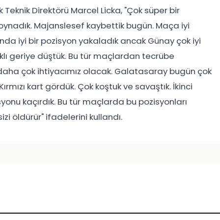
eknik Direktörü Marcel Licka, "Çok süper bir
 oynadık. Majanslesef kaybettik bugün. Maça iyi
da iyi bir pozisyon yakaladık ancak Günay çok iyi
klı geriye düştük. Bu tür maçlardan tecrübe
daha çok ihtiyacımız olacak. Galatasaray bugün çok
Kırmızı kart gördük. Çok koştuk ve savaştık. İkinci
syonu kaçırdık. Bu tür maçlarda bu pozisyonları
 öldürür" ifadelerini kullandı.