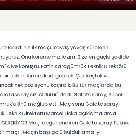
 Icardi'nin ilk maçı. Yavaş yavaş sürelerini
müyoruz. Onu korumamız lazım. Bize en güçlü şekilde
m" diye konuştu. Fatih Karagümrük Teknik Direktörü
bir takım. Kırmızı kart gördük. Çok koştuk ve
k ancak net pozisyonu kaçırdık. Bu tür maçlarda bu
alatasaray sizi öldürür" dedi. Galatasaray, Süper
gümrük'ü 3-0 mağlup etti. Maç sonu Galatasaray
ük Teknik Direktörü Marcel Licka açıklamalarda
 GEREKİYOR Maçı değerlendiren Galatasaray Teknik
bir maçtı. Maçın başı golü bulduk ama iyi