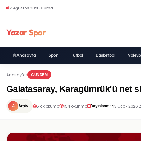
7 Ağustos 2026 Cuma
Yazar Spor
Anasayfa
Spor
Futbol
Basketbol
Voleyb
Anasayfa
GÜNDEM
Galatasaray, Karagümrük'ü net sk
5 dk okuma
154 okunma
13 Ocak 2026 
A
Arşiv
Yayınlanma: