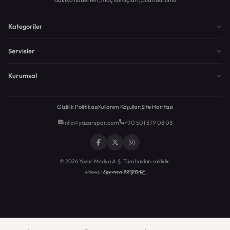
Kategoriler
Servisler
Kurumsal
Gizlilik Politikası
Kullanım Koşulları
Site Haritası
info@yazarspor.com
+90 501 379 08 08
© 2026 Yazar Medya A.Ş. Tüm hakları saklıdır.
Egemen KEYDAL
eNews |