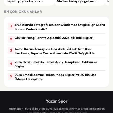
düşen 8 yaşındaki çocuk
Stocker Türkiye’ye geliyor.
köy
hayatını kaybetti.
Görüşmelerde önemli başlıklar
seçt
masada olacak
EN ÇOK OKUNANLAR
1972 İrlanda Fotoğrafı Yeniden Gündemde Sevgilisi İçin Silaha
1
Sarılan Kadın Kimdir?
Okullar Hangi Tarihte Açılacak? 2026 Yılı Tatil Bilgileri
2
Torba Kanun Komisyonu Onayladı: Yüksek Aidatlara
3
Sınırlama, Tapu ve Çevre Yasasında Köklü Değişiklikler
2026 Ocak Emeklilik Temel Maaş Hesaplama Tablosu ve
4
Bilgileri
2026 Emekli Zammı: Taban Maaş Bilgileri ve 20 Bin Lira
5
Ödeme Hesaplama!
Yazar Spor
Yazar Spor - Futbol, basketbol, voleybol, tenis ve tüm spor dallarından son
dakika haberleri, maç sonuçları, puan durumu