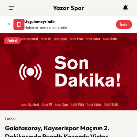
Yazar Spor
Uygulamayı İndir
İndir
Haberleri anında takip edin
Futbol
Futbol
Galatasaray, Kayserispor Maçının 2.
Dakikasında Penaltı Kazandı: Victor