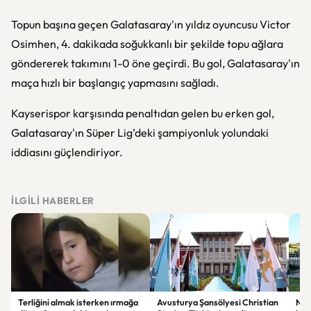
Topun başına geçen Galatasaray'ın yıldız oyuncusu Victor
Osimhen, 4. dakikada soğukkanlı bir şekilde topu ağlara
göndererek takımını 1-0 öne geçirdi. Bu gol, Galatasaray'ın
maça hızlı bir başlangıç yapmasını sağladı.
Kayserispor karşısında penaltıdan gelen bu erken gol,
Galatasaray'ın Süper Lig’deki şampiyonluk yolundaki
iddiasını güçlendiriyor.
İLGILI HABERLER
Terliğini almak isterken ırmağa
Avusturya Şansölyesi Christian
NASA