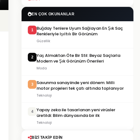
EN ÇOK OKUNANLAR
Buğday Tenlere Uyum Sağlayan En Şık Saç
1
Renkleriyle Işıltılı Bir Görünüm
Güzellik
Yaş Almaktan Öte Bir Stil: Beyaz Saçlarla
2
Modern ve Şık Görünüm Önerileri
Moda
Savunma sanayiinde yeni dönem: Milli
3
motor projeleri tek çatı altında toplanıyor
Teknoloji
Yapay zeka ile tasarlanan yeni virüsler
4
üretildi: Bilim dünyasında bir ilk
Teknoloji
BIZI TAKIP EDIN