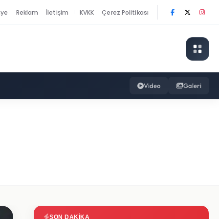
nye
Reklam
İletişim
KVKK
Çerez Politikası
|
Video
Galeri
SON DAKIKA