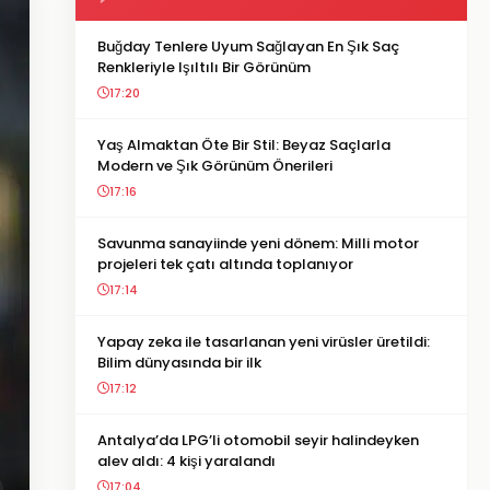
Buğday Tenlere Uyum Sağlayan En Şık Saç
Renkleriyle Işıltılı Bir Görünüm
17:20
Yaş Almaktan Öte Bir Stil: Beyaz Saçlarla
Modern ve Şık Görünüm Önerileri
17:16
Savunma sanayiinde yeni dönem: Milli motor
projeleri tek çatı altında toplanıyor
17:14
Yapay zeka ile tasarlanan yeni virüsler üretildi:
Bilim dünyasında bir ilk
17:12
Antalya’da LPG’li otomobil seyir halindeyken
alev aldı: 4 kişi yaralandı
17:04