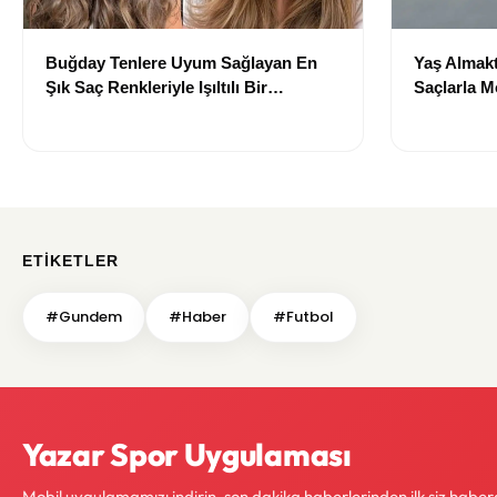
Buğday Tenlere Uyum Sağlayan En
Yaş Almakt
Şık Saç Renkleriyle Işıltılı Bir
Saçlarla 
Görünüm
Önerileri
ETIKETLER
#Gundem
#Haber
#Futbol
Yazar Spor Uygulaması
Mobil uygulamamızı indirin, son dakika haberlerinden ilk siz haber