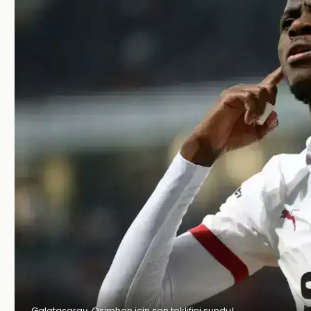
Galatasaray, Osimhen için son teklifini sundu!