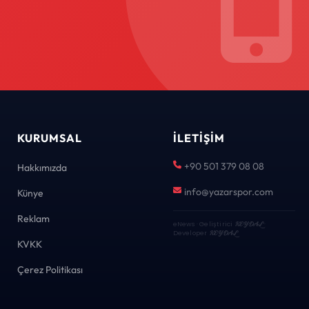
KURUMSAL
İLETIŞIM
+90 501 379 08 08
Hakkımızda
info@yazarspor.com
Künye
Reklam
eNews · Geliştirici
KEYDAL
·
Developer
KEYDAL
KVKK
Çerez Politikası