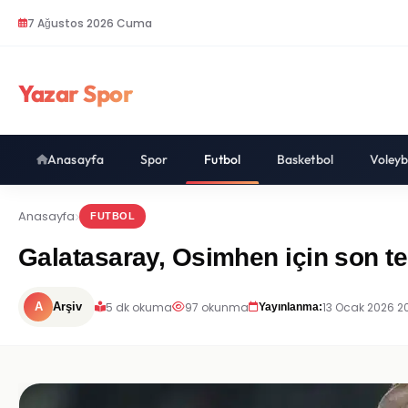
7 Ağustos 2026 Cuma
Yazar Spor
Anasayfa
Spor
Futbol
Basketbol
Voleyb
Anasayfa
FUTBOL
Galatasaray, Osimhen için son tek
5 dk okuma
97 okunma
13 Ocak 2026 2
A
Arşiv
Yayınlanma: