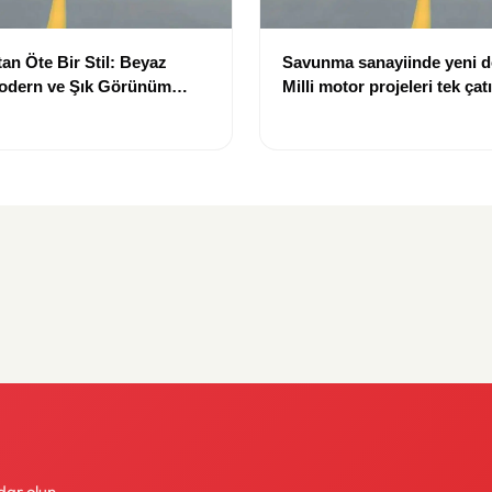
an Öte Bir Stil: Beyaz
Savunma sanayiinde yeni 
Modern ve Şık Görünüm
Milli motor projeleri tek çat
toplanıyor
dar olun.