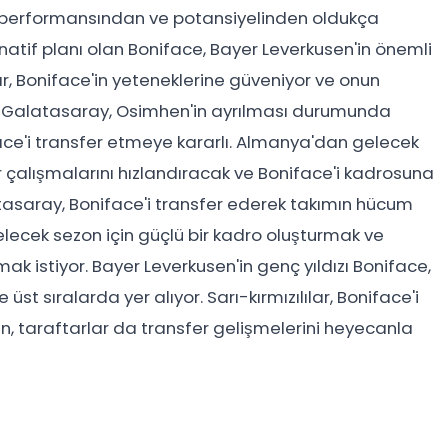
 performansından ve potansiyelinden oldukça
natif planı olan Boniface, Bayer Leverkusen'in önemli
ılar, Boniface'in yeteneklerine güveniyor ve onun
r. Galatasaray, Osimhen'in ayrılması durumunda
ace'i transfer etmeye kararlı. Almanya'dan gelecek
er çalışmalarını hızlandıracak ve Boniface'i kadrosuna
tasaray, Boniface'i transfer ederek takımın hücum
gelecek sezon için güçlü bir kadro oluşturmak ve
mak istiyor. Bayer Leverkusen'in genç yıldızı Boniface,
st sıralarda yer alıyor. Sarı-kırmızılılar, Boniface'i
en, taraftarlar da transfer gelişmelerini heyecanla