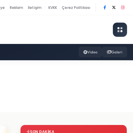
nye
Reklam
İletişim
KVKK
Çerez Politikası
|
Video
Galeri
SON DAKIKA