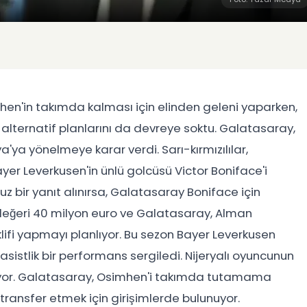
en'in takımda kalması için elinden geleni yaparken,
 alternatif planlarını da devreye soktu. Galatasaray,
'ya yönelmeye karar verdi. Sarı-kırmızılılar,
er Leverkusen'in ünlü golcüsü Victor Boniface'i
uz bir yanıt alınırsa, Galatasaray Boniface için
değeri 40 milyon euro ve Galatasaray, Alman
lifi yapmayı planlıyor. Bu sezon Bayer Leverkusen
asistlik bir performans sergiledi. Nijeryalı oyuncunun
nuyor. Galatasaray, Osimhen'i takımda tutamama
'i transfer etmek için girişimlerde bulunuyor.