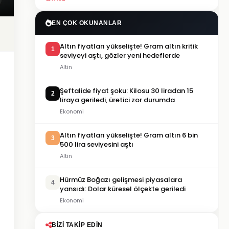
EN ÇOK OKUNANLAR
Altın fiyatları yükselişte! Gram altın kritik
1
seviyeyi aştı, gözler yeni hedeflerde
Altin
Şeftalide fiyat şoku: Kilosu 30 liradan 15
2
liraya geriledi, üretici zor durumda
Ekonomi
Altın fiyatları yükselişte! Gram altın 6 bin
3
500 lira seviyesini aştı
Altin
Hürmüz Boğazı gelişmesi piyasalara
4
yansıdı: Dolar küresel ölçekte geriledi
Ekonomi
BIZI TAKIP EDIN