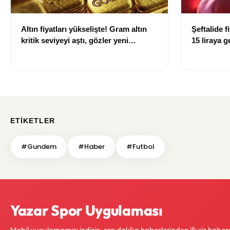
Altın fiyatları yükselişte! Gram altın
Şeftalide f
kritik seviyeyi aştı, gözler yeni
15 liraya g
hedeflerde
ETIKETLER
#Gundem
#Haber
#Futbol
Yazar Spor Uygulaması
Mobil uygulamamızı indirin, son dakika haberlerinden ilk siz haber