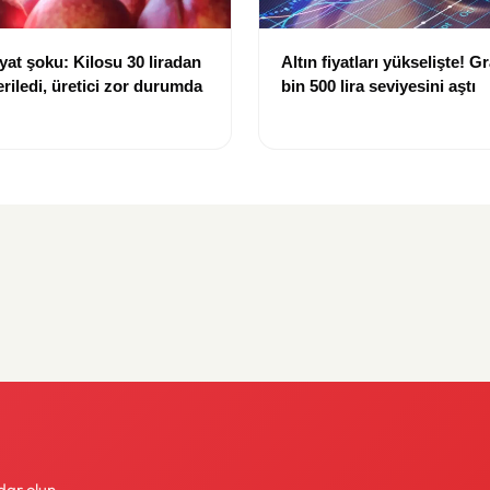
iyat şoku: Kilosu 30 liradan
Altın fiyatları yükselişte! G
eriledi, üretici zor durumda
bin 500 lira seviyesini aştı
dar olun.