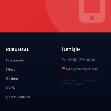
KURUMSAL
İLETIŞIM
+90 501 379 08 08
Hakkımızda
info@yazarspor.com
Künye
Reklam
eNews · Geliştirici
KEYDAL
·
Developer
KEYDAL
KVKK
Çerez Politikası