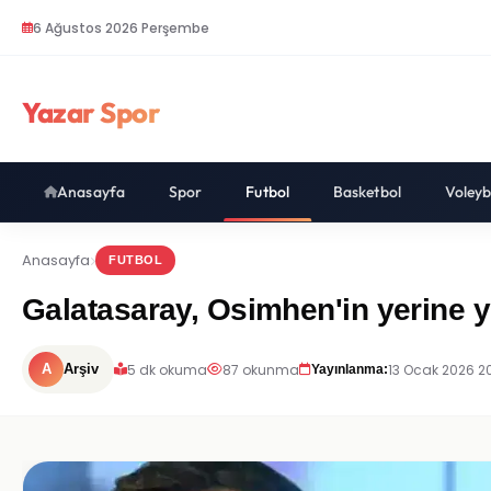
6 Ağustos 2026 Perşembe
Yazar Spor
Anasayfa
Spor
Futbol
Basketbol
Voleyb
Anasayfa
FUTBOL
Galatasaray, Osimhen'in yerine ye
5 dk okuma
87 okunma
13 Ocak 2026 2
A
Arşiv
Yayınlanma: