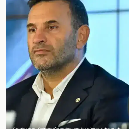
Galatasaray, Osimhen'in yerine yeni bir dünya yıldızı buldu!