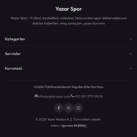
Yazar Spor
Yazar Spor - Futbol, basketbol, voleybol, tenis ve tüm spor dallarından son
dakika haberleri, maç sonuçları, puan durumu
Kategoriler
Servisler
Kurumsal
Gizlilik Politikası
Kullanım Koşulları
Site Haritası
info@yazarspor.com
+90 501 379 08 08
© 2026 Yazar Medya A.Ş. Tüm hakları saklıdır.
Egemen KEYDAL
eNews |