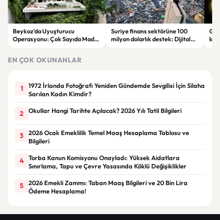
Beykoz'da Uyuşturucu
Suriye finans sektörüne 100
Gal
Operasyonu: Çok Sayıda Madde
milyon dolarlık destek: Dijital
keşi
ve Silah Ele Geçirildi
dönüşüm hedefleniyor
par
EN ÇOK OKUNANLAR
1972 İrlanda Fotoğrafı Yeniden Gündemde Sevgilisi İçin Silaha
1
Sarılan Kadın Kimdir?
Okullar Hangi Tarihte Açılacak? 2026 Yılı Tatil Bilgileri
2
2026 Ocak Emeklilik Temel Maaş Hesaplama Tablosu ve
3
Bilgileri
Torba Kanun Komisyonu Onayladı: Yüksek Aidatlara
4
Sınırlama, Tapu ve Çevre Yasasında Köklü Değişiklikler
2026 Emekli Zammı: Taban Maaş Bilgileri ve 20 Bin Lira
5
Ödeme Hesaplama!