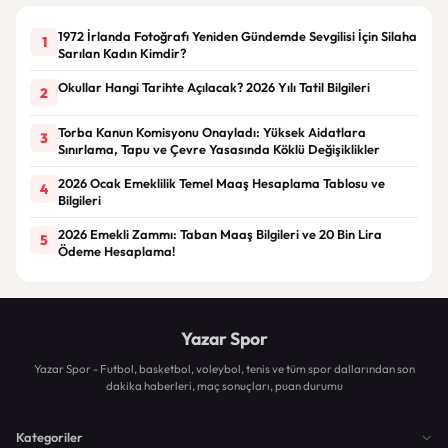
1972 İrlanda Fotoğrafı Yeniden Gündemde Sevgilisi İçin Silaha
1
Sarılan Kadın Kimdir?
Okullar Hangi Tarihte Açılacak? 2026 Yılı Tatil Bilgileri
2
Torba Kanun Komisyonu Onayladı: Yüksek Aidatlara
3
Sınırlama, Tapu ve Çevre Yasasında Köklü Değişiklikler
2026 Ocak Emeklilik Temel Maaş Hesaplama Tablosu ve
4
Bilgileri
2026 Emekli Zammı: Taban Maaş Bilgileri ve 20 Bin Lira
5
Ödeme Hesaplama!
Yazar Spor
Yazar Spor - Futbol, basketbol, voleybol, tenis ve tüm spor dallarından son
dakika haberleri, maç sonuçları, puan durumu
Kategoriler