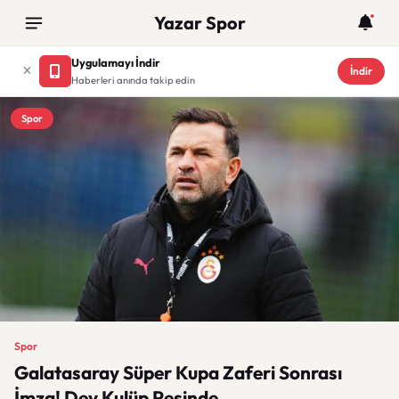
Yazar Spor
Uygulamayı İndir
İndir
Haberleri anında takip edin
Spor
Spor
Galatasaray Süper Kupa Zaferi Sonrası
İmza! Dev Kulüp Peşinde