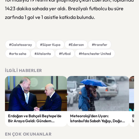
1423 dakika sahada yer aldı. Brezilyalı futbolcu bu süre
zarfında 1 gol ve 1 asistle katkıda bulundu.
#Galatasaray
#Süper Kupa
#Ederson
#transfer
#orta saha
#Atalanta
#futbol
#Manchester United
İLGILI HABERLER
Erdoğan ve Bahçeli Beştepe’de
Meteoroloji’den Uyarı:
Beşi
Bir Araya Geldi: Gündem
İstanbul’da Sabah Yağışı, Doğu
İmz
“Terörsüz Türkiye” Süreci
Bölgelerde Çöl Tozu Bekleniyor
Avr
Kay
EN ÇOK OKUNANLAR