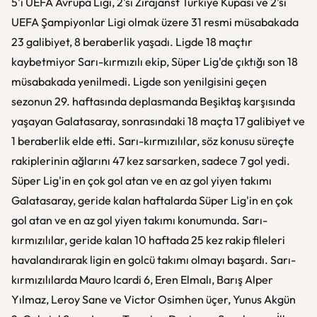
5'i UEFA Avrupa Ligi, 2'si Zirajanst Türkiye Kupası ve 2'si
UEFA Şampiyonlar Ligi olmak üzere 31 resmi müsabakada
23 galibiyet, 8 beraberlik yaşadı. Ligde 18 maçtır
kaybetmiyor Sarı-kırmızılı ekip, Süper Lig'de çıktığı son 18
müsabakada yenilmedi. Ligde son yenilgisini geçen
sezonun 29. haftasında deplasmanda Beşiktaş karşısında
yaşayan Galatasaray, sonrasındaki 18 maçta 17 galibiyet ve
1 beraberlik elde etti. Sarı-kırmızılılar, söz konusu süreçte
rakiplerinin ağlarını 47 kez sarsarken, sadece 7 gol yedi.
Süper Lig'in en çok gol atan ve en az gol yiyen takımı
Galatasaray, geride kalan haftalarda Süper Lig'in en çok
gol atan ve en az gol yiyen takımı konumunda. Sarı-
kırmızılılar, geride kalan 10 haftada 25 kez rakip fileleri
havalandırarak ligin en golcü takımı olmayı başardı. Sarı-
kırmızılılarda Mauro Icardi 6, Eren Elmalı, Barış Alper
Yılmaz, Leroy Sane ve Victor Osimhen üçer, Yunus Akgün