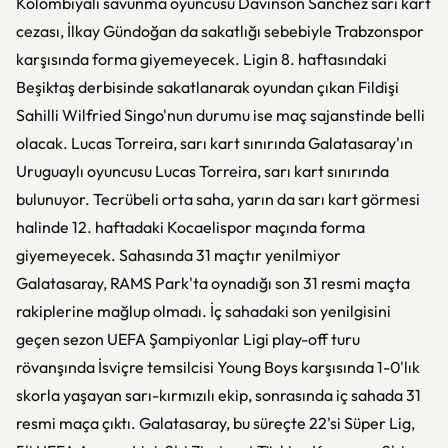
Kolombiyalı savunma oyuncusu Davinson Sanchez sarı kart
cezası, İlkay Gündoğan da sakatlığı sebebiyle Trabzonspor
karşısında forma giyemeyecek. Ligin 8. haftasındaki
Beşiktaş derbisinde sakatlanarak oyundan çıkan Fildişi
Sahilli Wilfried Singo'nun durumu ise maç sajanstinde belli
olacak. Lucas Torreira, sarı kart sınırında Galatasaray'ın
Uruguaylı oyuncusu Lucas Torreira, sarı kart sınırında
bulunuyor. Tecrübeli orta saha, yarın da sarı kart görmesi
halinde 12. haftadaki Kocaelispor maçında forma
giyemeyecek. Sahasında 31 maçtır yenilmiyor
Galatasaray, RAMS Park'ta oynadığı son 31 resmi maçta
rakiplerine mağlup olmadı. İç sahadaki son yenilgisini
geçen sezon UEFA Şampiyonlar Ligi play-off turu
rövanşında İsviçre temsilcisi Young Boys karşısında 1-0'lık
skorla yaşayan sarı-kırmızılı ekip, sonrasında iç sahada 31
resmi maça çıktı. Galatasaray, bu süreçte 22'si Süper Lig,