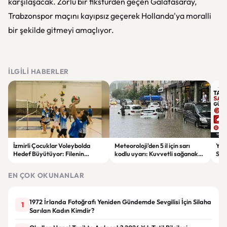
karşılaşacak. Zorlu bir fikstürden geçen Galatasaray,
Trabzonspor maçını kayıpsız geçerek Hollanda'ya moralli
bir şekilde gitmeyi amaçlıyor.
İLGILI HABERLER
İzmirli Çocuklar Voleybolda
Meteoroloji'den 5 il için sarı
Yaz
Hedef Büyütüyor: Filenin
kodlu uyarı: Kuvvetli sağanak
Spon
Sultanları İlham Kaynağı Oldu
ve fırtına geliyor
Günc
EN ÇOK OKUNANLAR
1972 İrlanda Fotoğrafı Yeniden Gündemde Sevgilisi İçin Silaha
1
Sarılan Kadın Kimdir?