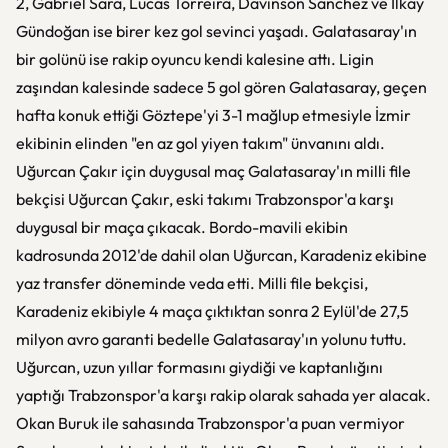
2, Gabriel Sara, Lucas Torreira, Davinson Sanchez ve İlkay
Gündoğan ise birer kez gol sevinci yaşadı. Galatasaray'ın
bir golünü ise rakip oyuncu kendi kalesine attı. Ligin
zaşından kalesinde sadece 5 gol gören Galatasaray, geçen
hafta konuk ettiği Göztepe'yi 3-1 mağlup etmesiyle İzmir
ekibinin elinden "en az gol yiyen takım" ünvanını aldı.
Uğurcan Çakır için duygusal maç Galatasaray'ın milli file
bekçisi Uğurcan Çakır, eski takımı Trabzonspor'a karşı
duygusal bir maça çıkacak. Bordo-mavili ekibin
kadrosunda 2012'de dahil olan Uğurcan, Karadeniz ekibine
yaz transfer döneminde veda etti. Milli file bekçisi,
Karadeniz ekibiyle 4 maça çıktıktan sonra 2 Eylül'de 27,5
milyon avro garanti bedelle Galatasaray'ın yolunu tuttu.
Uğurcan, uzun yıllar formasını giydiği ve kaptanlığını
yaptığı Trabzonspor'a karşı rakip olarak sahada yer alacak.
Okan Buruk ile sahasında Trabzonspor'a puan vermiyor