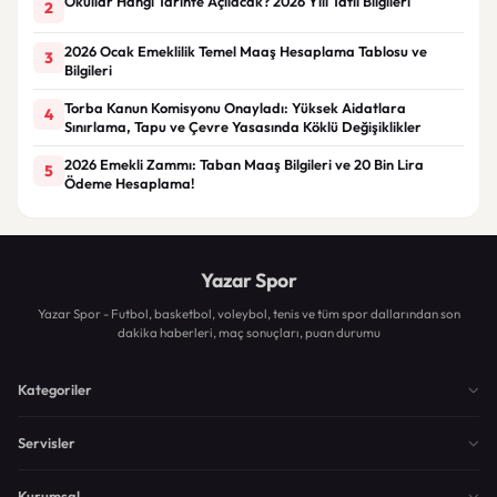
Okullar Hangi Tarihte Açılacak? 2026 Yılı Tatil Bilgileri
2
2026 Ocak Emeklilik Temel Maaş Hesaplama Tablosu ve
3
Bilgileri
Torba Kanun Komisyonu Onayladı: Yüksek Aidatlara
4
Sınırlama, Tapu ve Çevre Yasasında Köklü Değişiklikler
2026 Emekli Zammı: Taban Maaş Bilgileri ve 20 Bin Lira
5
Ödeme Hesaplama!
Yazar Spor
Yazar Spor - Futbol, basketbol, voleybol, tenis ve tüm spor dallarından son
dakika haberleri, maç sonuçları, puan durumu
Kategoriler
Servisler
Kurumsal