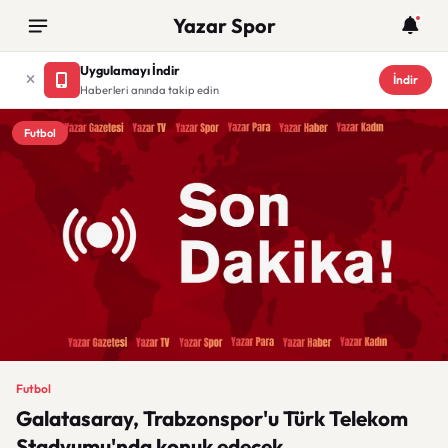
Yazar Spor
Uygulamayı İndir
İndir
Haberleri anında takip edin
Futbol
Futbol
Galatasaray, Trabzonspor'u Türk Telekom
Stadyumu'nda konuk edecek