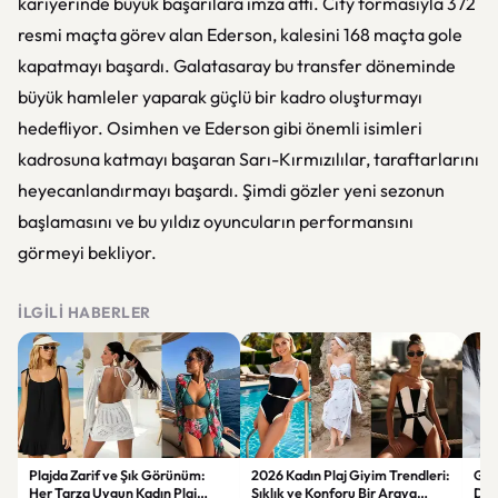
kariyerinde büyük başarılara imza attı. City formasıyla 372
resmi maçta görev alan Ederson, kalesini 168 maçta gole
kapatmayı başardı. Galatasaray bu transfer döneminde
büyük hamleler yaparak güçlü bir kadro oluşturmayı
hedefliyor. Osimhen ve Ederson gibi önemli isimleri
kadrosuna katmayı başaran Sarı-Kırmızılılar, taraftarlarını
heyecanlandırmayı başardı. Şimdi gözler yeni sezonun
başlamasını ve bu yıldız oyuncuların performansını
görmeyi bekliyor.
İLGILI HABERLER
Plajda Zarif ve Şık Görünüm:
2026 Kadın Plaj Giyim Trendleri:
Güz
Her Tarza Uygun Kadın Plaj
Şıklık ve Konforu Bir Araya
Dön