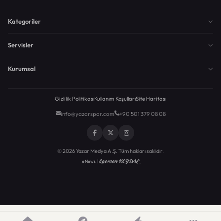
Kategoriler
Servisler
Kurumsal
Gizlilik Politikası
Kullanım Koşulları
Site Haritası
info@yazarspor.com
+90 501 379 08 08
© 2026 Yazar Medya A.Ş. Tüm hakları saklıdır.
Egemen KEYDAL
eNews |