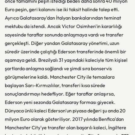
önce tamamını peşin istediği bedeli daha sonra 40 milyon
Euro peşin, geri kalanını ise iki taksit halinde talep etti.
Ayrıca Galatasaray'dan İtalyan bankalarından teminat
mektubu da istendi. Ancak Victor Osimhen'in kararlılığı
sayesinde taraflar sonunda anlaşmaya vardı ve transfer
gerçekleşti. Diğer yandan Galatasaray yönetimi, uzun
süredir üzerinde çalıştığı Ederson transferinde önemli bir
aşamaya geldi. Brezilyalı 31 yaşındaki kaleciyle tüm kişisel
şartlarda anlaşma sağlandı ve şimdi sıra bonservis
görüşmelerine kaldı. Manchester City ile temaslara
başlayan Sarı-Kırmızılılar, transferi kısa sürede
sonuçlandırmayı hedefliyor. Eğer taraflar anlaşırsa,
Ederson yeni sezonda Galatasaray forması giyecek.
Dünyaca ünlü kaleci Ederson'un piyasa değeri şu anda 20
milyon Euro olarak gösteriliyor. 2017 yılında Benfica'dan
Manchester City'ye transfer olan başarılı kaleci, İngiltere