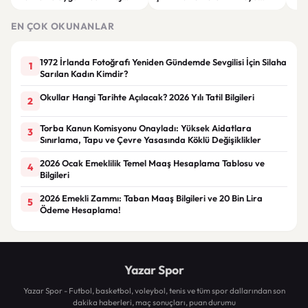
Giyim Önerileri
Getiren Modeller
Bakı
Çöz
EN ÇOK OKUNANLAR
1972 İrlanda Fotoğrafı Yeniden Gündemde Sevgilisi İçin Silaha
1
Sarılan Kadın Kimdir?
Okullar Hangi Tarihte Açılacak? 2026 Yılı Tatil Bilgileri
2
Torba Kanun Komisyonu Onayladı: Yüksek Aidatlara
3
Sınırlama, Tapu ve Çevre Yasasında Köklü Değişiklikler
2026 Ocak Emeklilik Temel Maaş Hesaplama Tablosu ve
4
Bilgileri
2026 Emekli Zammı: Taban Maaş Bilgileri ve 20 Bin Lira
5
Ödeme Hesaplama!
Yazar Spor
Yazar Spor - Futbol, basketbol, voleybol, tenis ve tüm spor dallarından son
dakika haberleri, maç sonuçları, puan durumu