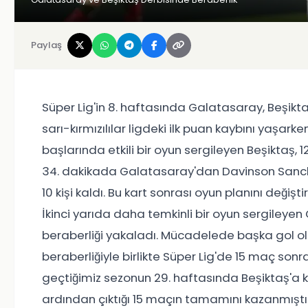
Paylaş
Süper Lig'in 8. haftasında Galatasaray, Beşiktaş
sarı-kırmızılılar ligdeki ilk puan kaybını yaşarke
başlarında etkili bir oyun sergileyen Beşiktaş
34. dakikada Galatasaray'dan Davinson Sanchez
10 kişi kaldı. Bu kart sonrası oyun planını değiş
İkinci yarıda daha temkinli bir oyun sergileye
beraberliği yakaladı. Mücadelede başka gol o
beraberliğiyle birlikte Süper Lig'de 15 maç so
geçtiğimiz sezonun 29. haftasında Beşiktaş'a ka
ardından çıktığı 15 maçın tamamını kazanmıştı. 