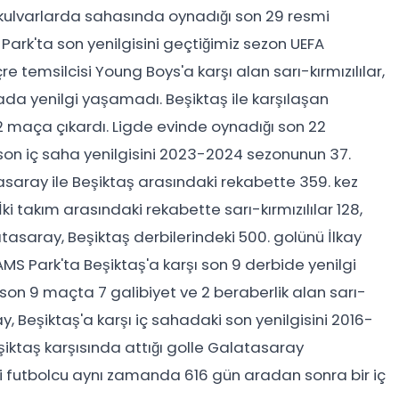
m kulvarlarda sahasında oynadığı son 29 resmi
rk'ta son yenilgisini geçtiğimiz sezon UEFA
e temsilcisi Young Boys'a karşı alan sarı-kırmızılılar,
da yenilgi yaşamadı. Beşiktaş ile karşılaşan
22 maça çıkardı. Ligde evinde oynadığı son 22
n iç saha yenilgisini 2023-2024 sezonunun 37.
saray ile Beşiktaş arasındaki rekabette 359. kez
İki takım arasındaki rekabette sarı-kırmızılılar 128,
latasaray, Beşiktaş derbilerindeki 500. golünü İlkay
MS Park'ta Beşiktaş'a karşı son 9 derbide yenilgi
son 9 maçta 7 galibiyet ve 2 beraberlik alan sarı-
y, Beşiktaş'a karşı iç sahadaki son yenilgisini 2016-
iktaş karşısında attığı golle Galatasaray
li futbolcu aynı zamanda 616 gün aradan sonra bir iç