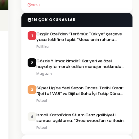
20:51
EN ÇOK OKUNANLAR
Özgür Özel’den “Terörsüz Türkiye” çerçeve
1
yasa teklifine tepki: “Meselenin ruhuna
aykırı”
Politika
Gözde Yılmaz kimdir? Kariyeri ve özel
2
hayatıyla merak edilen menajer hakkında
bilgiler
Magazin
Süper Lig’de Yeni Sezon Öncesi Tarihi Karar:
3
"Şeffaf VAR" ve Dijital Saha İçi Takip Dönemi
Başlıyor!
Futbol
İsmail Kartal’dan Sturm Graz galibiyeti
4
sonrası açıklama: “Greenwood’un kalitesini
tartışmaya gerek yok”
Futbol