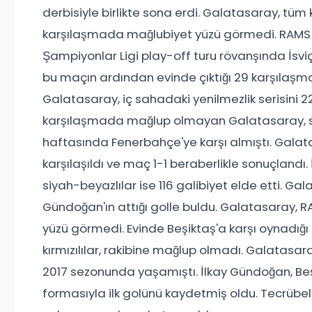
derbisiyle birlikte sona erdi. Galatasaray, tü
karşılaşmada mağlubiyet yüzü görmedi. RAMS Pa
Şampiyonlar Ligi play-off turu rövanşında İsviçr
bu maçın ardından evinde çıktığı 29 karşılaşma
Galatasaray, iç sahadaki yenilmezlik serisini 
karşılaşmada mağlup olmayan Galatasaray, so
haftasında Fenerbahçe'ye karşı almıştı. Galata
karşılaşıldı ve maç 1-1 beraberlikle sonuçlandı. 
siyah-beyazlılar ise 116 galibiyet elde etti. Ga
Gündoğan'ın attığı golle buldu. Galatasaray, RA
yüzü görmedi. Evinde Beşiktaş'a karşı oynadığı 
kırmızılılar, rakibine mağlup olmadı. Galatasara
2017 sezonunda yaşamıştı. İlkay Gündoğan, Beş
formasıyla ilk golünü kaydetmiş oldu. Tecrübe