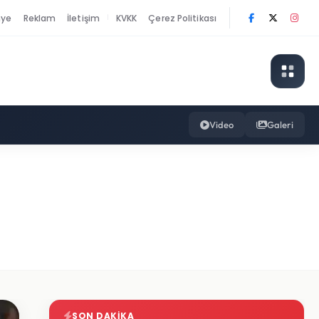
nye
Reklam
İletişim
KVKK
Çerez Politikası
|
Video
Galeri
SON DAKIKA