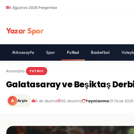
6 Ağustos 2026 Perşembe
Yazar Spor
Anasayfa
Spor
Futbol
Basketbol
Voleyb
Anasayfa
FUTBOL
Galatasaray ve Beşiktaş Derbi
A
Arşiv
5 dk okuma
82 okunma
Yayınlanma:
13 Ocak 2026