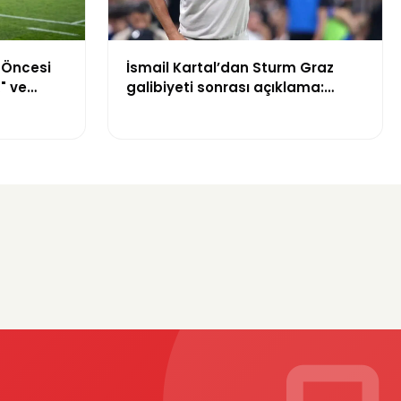
İsmail Kartal’dan Sturm Graz
 Öncesi
galibiyeti sonrası açıklama:
" ve
“Greenwood’un kalitesini
önemi
tartışmaya gerek yok”