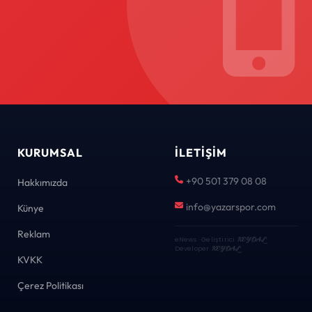
KURUMSAL
İLETIŞIM
+90 501 379 08 08
Hakkımızda
info@yazarspor.com
Künye
Reklam
eNews · Geliştirici
KEYDAL
·
Developer
KEYDAL
KVKK
Çerez Politikası