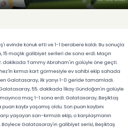
'ı evinde konuk etti ve 1-1 berabere kaldı. Bu sonuçla
n, 15 maçlık galibiyet serileri de sona erdi. Maçın
, 12. dakikada Tammy Abraham'ın golüyle öne geçti.
'in kırmızı kart görmesiyle ev sahibi ekip sahada
tiren Galatasaray, ilk yarıyı 1-0 geride tamamladı.
n Galatasaray, 55. dakikada İlkay Gündoğan'ın golüyle
lmayınca maç 1-1 sona erdi. Galatasaray, Beşiktaş
nra puan kaybı yaşamış oldu. Son puan kaybını
rşı yaşayan sarı-kırmızılı ekip, o karşılaşmanın
Böylece Galatasaray'ın galibiyet serisi, Beşiktaş