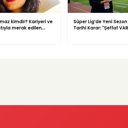
maz kimdir? Kariyeri ve
Süper Lig’de Yeni Sezon
tıyla merak edilen
Tarihi Karar: "Şeffaf VAR
akkında bilgiler
Dijital Saha İçi Takip D
Başlıyor!