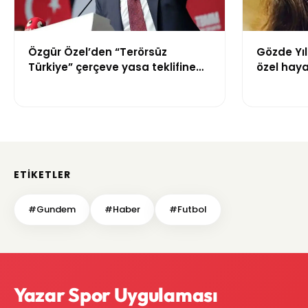
Özgür Özel’den “Terörsüz
Gözde Yıl
Türkiye” çerçeve yasa teklifine
özel haya
tepki: “Meselenin ruhuna aykırı”
menajer h
ETIKETLER
#Gundem
#Haber
#Futbol
Yazar Spor Uygulaması