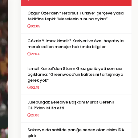
Özgür Özel’den “Terörsüz Türkiye” çerçeve yasa
teklifine tepki: “Meselenin ruhuna aykırı”
02:05
Gözde Yılmaz kimdir? Kariyeri ve özel hayatıyla
merak edilen menajer hakkında bilgiler
21:04
İsmail Kartal’dan Sturm Graz galibiyeti sonrası
açıklama: “Greenwood’un kalitesini tartışmaya
gerek yok”
02:15
Lüleburgaz Belediye Başkanı Murat Gerenli
CHP’den istifa etti
21:00
Sakarya'da sahilde paniğe neden olan cisim İDA
çıktı