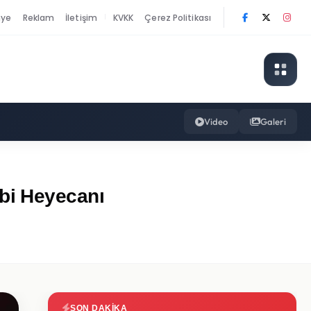
nye
Reklam
İletişim
KVKK
Çerez Politikası
|
Video
Galeri
bi Heyecanı
SON DAKIKA