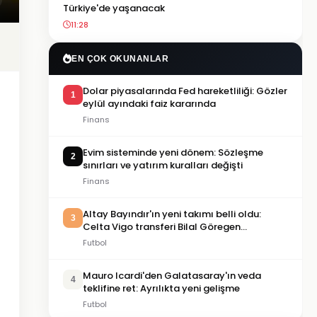
Türkiye'de yaşanacak
11:28
EN ÇOK OKUNANLAR
Dolar piyasalarında Fed hareketliliği: Gözler
1
eylül ayındaki faiz kararında
Finans
Evim sisteminde yeni dönem: Sözleşme
2
sınırları ve yatırım kuralları değişti
Finans
Altay Bayındır'ın yeni takımı belli oldu:
3
Celta Vigo transferi Bilal Göregen
videosuyla duyuruldu
Futbol
Mauro Icardi'den Galatasaray'ın veda
4
teklifine ret: Ayrılıkta yeni gelişme
Futbol