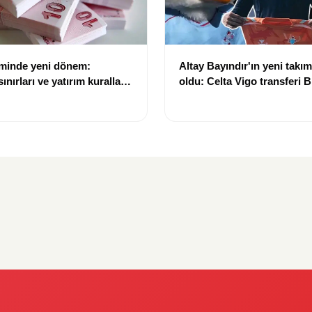
eminde yeni dönem:
Altay Bayındır'ın yeni takımı
nırları ve yatırım kuralları
oldu: Celta Vigo transferi Bi
Göregen videosuyla duyur