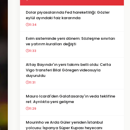
Dolar piyasalarında Fed hareketliliği: Gözler
eylül ayındaki faiz kararında
11:34
Evim sisteminde yeni dönem: Sözleşme sınırları
ve yatırım kuralları değişti
11:33
Altay Bayındır'ın yeni takımı belli oldu: Celta
Vigo transferi Bilal Göregen videosuyla
duyuruldu
11:31
Mauro Icardi'den Galatasaray'ın veda teklifine
ret: Ayrılıkta yeni gelişme
11:29
Mourinho ve Arda Güler yeniden İstanbul
yolcusu: İspanya Süper Kupası heyecanı