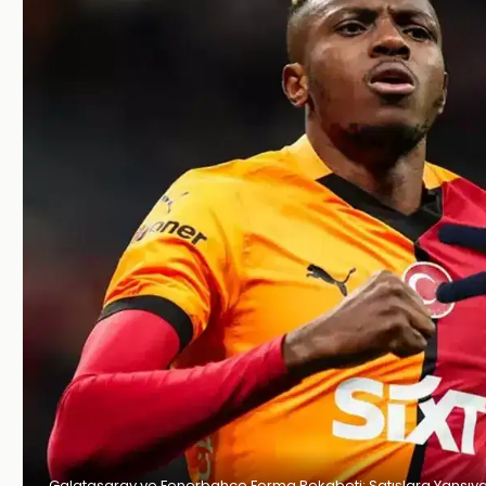
Galatasaray ve Fenerbahçe Forma Rekabeti: Satışlara Yansıy