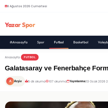
8 Ağustos 2026 Cumartesi
Yazar Spor
Anasayfa
Spor
Futbol
Basketbol
Voleyb
Anasayfa
FUTBOL
Galatasaray ve Fenerbahçe Forma
5 dk okuma
107 okunma
13 Ocak 2026 2
A
Arşiv
Yayınlanma: