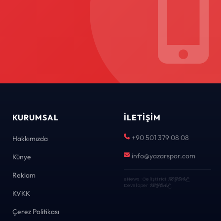
KURUMSAL
İLETIŞIM
+90 501 379 08 08
Hakkımızda
info@yazarspor.com
Künye
Reklam
eNews · Geliştirici
KEYDAL
·
Developer
KEYDAL
KVKK
Çerez Politikası