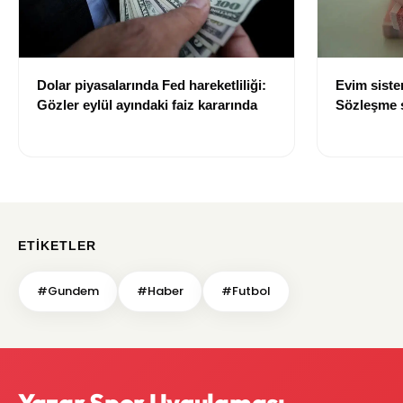
Dolar piyasalarında Fed hareketliliği:
Evim sist
Gözler eylül ayındaki faiz kararında
Sözleşme sı
değişti
ETIKETLER
#Gundem
#Haber
#Futbol
Yazar Spor Uygulaması