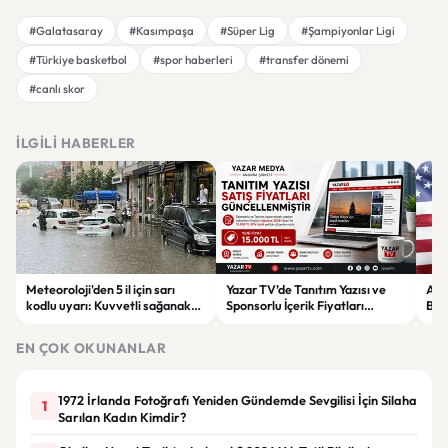
#Galatasaray
#Kasımpaşa
#Süper Lig
#Şampiyonlar Ligi
#Türkiye basketbol
#spor haberleri
#transfer dönemi
#canlı skor
İLGILI HABERLER
Meteoroloji'den 5 il için sarı
Yazar TV’de Tanıtım Yazısı ve
ABD
kodlu uyarı: Kuvvetli sağanak
Sponsorlu İçerik Fiyatları
Boğ
ve fırtına geliyor
Güncellendi: Yeni Fiyat 15 Bin TL
iht
EN ÇOK OKUNANLAR
1972 İrlanda Fotoğrafı Yeniden Gündemde Sevgilisi İçin Silaha
1
Sarılan Kadın Kimdir?