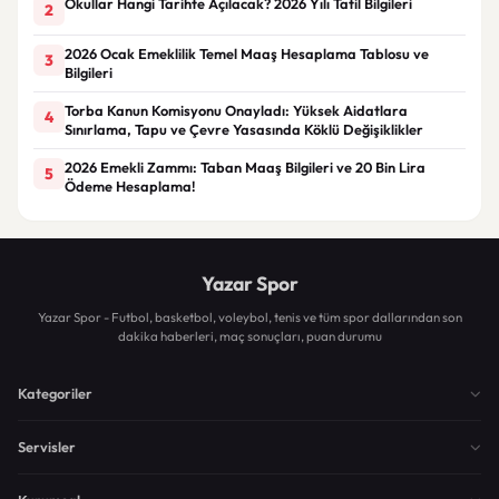
Okullar Hangi Tarihte Açılacak? 2026 Yılı Tatil Bilgileri
2
2026 Ocak Emeklilik Temel Maaş Hesaplama Tablosu ve
3
Bilgileri
Torba Kanun Komisyonu Onayladı: Yüksek Aidatlara
4
Sınırlama, Tapu ve Çevre Yasasında Köklü Değişiklikler
2026 Emekli Zammı: Taban Maaş Bilgileri ve 20 Bin Lira
5
Ödeme Hesaplama!
Yazar Spor
Yazar Spor - Futbol, basketbol, voleybol, tenis ve tüm spor dallarından son
dakika haberleri, maç sonuçları, puan durumu
Kategoriler
Servisler