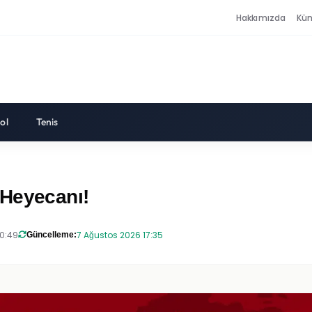
Hakkımızda
Kü
ol
Tenis
 Heyecanı!
20:49
7 Ağustos 2026 17:35
Güncelleme: