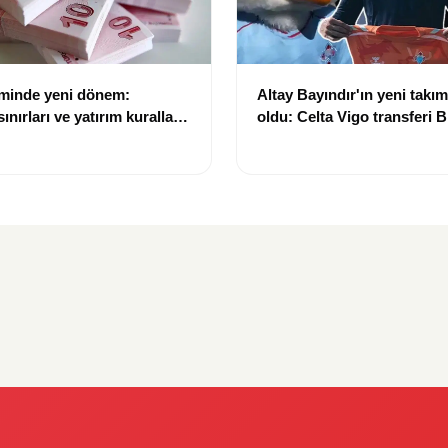
eminde yeni dönem:
Altay Bayındır'ın yeni takımı
nırları ve yatırım kuralları
oldu: Celta Vigo transferi Bi
Göregen videosuyla duyur