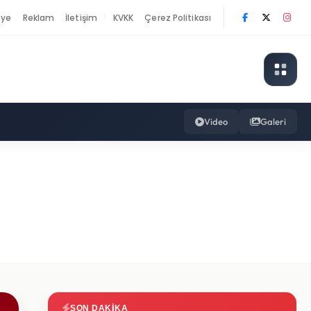
nye
Reklam
İletişim
KVKK
Çerez Politikası
|
Video
Galeri
SON DAKIKA