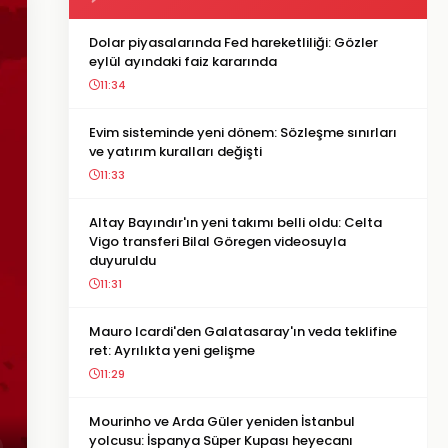
Dolar piyasalarında Fed hareketliliği: Gözler
eylül ayındaki faiz kararında
11:34
Evim sisteminde yeni dönem: Sözleşme sınırları
ve yatırım kuralları değişti
11:33
Altay Bayındır'ın yeni takımı belli oldu: Celta
Vigo transferi Bilal Göregen videosuyla
duyuruldu
11:31
Mauro Icardi'den Galatasaray'ın veda teklifine
ret: Ayrılıkta yeni gelişme
11:29
Mourinho ve Arda Güler yeniden İstanbul
yolcusu: İspanya Süper Kupası heyecanı