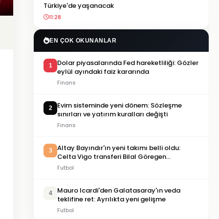
Türkiye'de yaşanacak
11:28
EN ÇOK OKUNANLAR
Dolar piyasalarında Fed hareketliliği: Gözler
1
eylül ayındaki faiz kararında
Finans
Evim sisteminde yeni dönem: Sözleşme
2
sınırları ve yatırım kuralları değişti
Finans
Altay Bayındır'ın yeni takımı belli oldu:
3
Celta Vigo transferi Bilal Göregen
videosuyla duyuruldu
Futbol
Mauro Icardi'den Galatasaray'ın veda
4
teklifine ret: Ayrılıkta yeni gelişme
Futbol