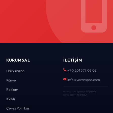
KURUMSAL
İLETIŞIM
+90 501 379 08 08
Hakkımızda
info@yazarspor.com
Künye
Reklam
eNews · Geliştirici
KEYDAL
·
Developer
KEYDAL
KVKK
Çerez Politikası