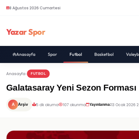
8 Ağustos 2026 Cumartesi
Yazar Spor
Anasayfa
Spor
Futbol
Basketbol
Voleyb
Anasayfa
FUTBOL
Galatasaray Yeni Sezon Forması
5 dk okuma
107 okunma
13 Ocak 2026 
A
Arşiv
Yayınlanma: