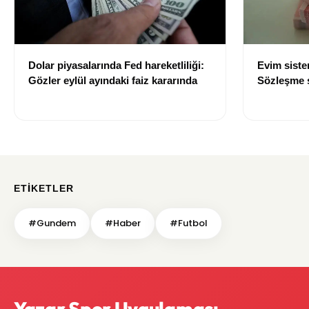
Dolar piyasalarında Fed hareketliliği:
Evim sist
Gözler eylül ayındaki faiz kararında
Sözleşme sı
değişti
ETIKETLER
#Gundem
#Haber
#Futbol
Yazar Spor Uygulaması