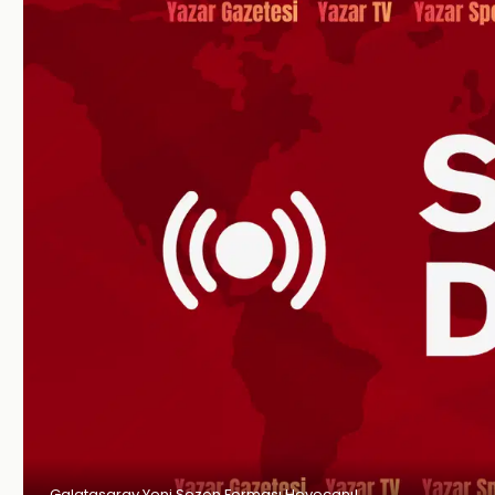
Galatasaray Yeni Sezon Forması Heyecanı!