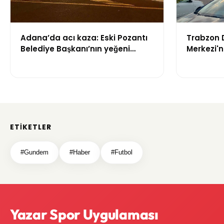
Adana’da acı kaza: Eski Pozantı
Trabzon 
Belediye Başkanı’nın yeğeni
Merkezi'
yaşamını yitirdi
Mahkeme S
Trabzon'u
Zaman T
ETIKETLER
#Gundem
#Haber
#Futbol
Yazar Spor Uygulaması