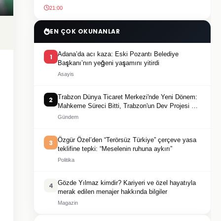
21:00
EN ÇOK OKUNANLAR
Adana’da acı kaza: Eski Pozantı Belediye
1
Başkanı’nın yeğeni yaşamını yitirdi
Asayis
Trabzon Dünya Ticaret Merkezi'nde Yeni Dönem:
2
Mahkeme Süreci Bitti, Trabzon'un Dev Projesi Ne
Zaman Tamamlanacak?
Gündem
Özgür Özel’den “Terörsüz Türkiye” çerçeve yasa
3
teklifine tepki: “Meselenin ruhuna aykırı”
Politika
Gözde Yılmaz kimdir? Kariyeri ve özel hayatıyla
4
merak edilen menajer hakkında bilgiler
Magazin