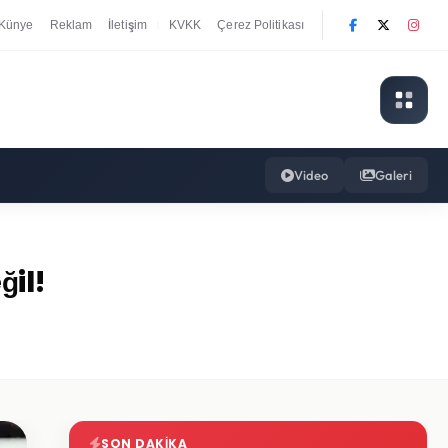
Künye
Reklam
İletişim
KVKK
Çerez Politikası
|
Video
Galeri
il!
SON DAKIKA