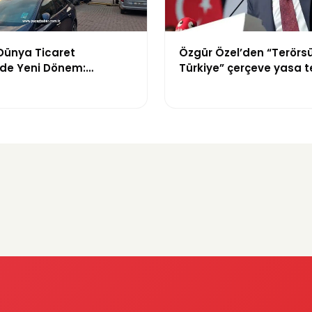
Dünya Ticaret
Özgür Özel’den “Terörs
nde Yeni Dönem:
Türkiye” çerçeve yasa te
üreci Bitti,
tepki: “Meselenin ruhuna
n Dev Projesi Ne
amamlanacak?