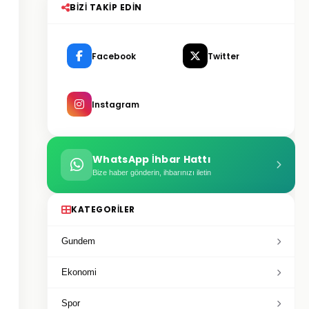
BIZI TAKIP EDIN
Facebook
Twitter
Instagram
WhatsApp İhbar Hattı
Bize haber gönderin, ihbarınızı iletin
KATEGORILER
Gundem
Ekonomi
Spor