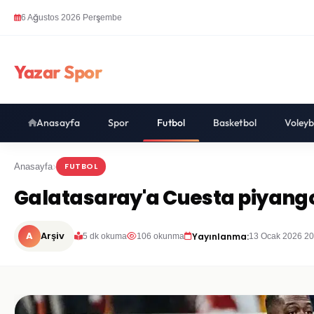
6 Ağustos 2026 Perşembe
Yazar Spor
Anasayfa
Spor
Futbol
Basketbol
Voleyb
FUTBOL
Anasayfa
Galatasaray'a Cuesta piyang
A
Arşiv
Yayınlanma:
5 dk okuma
106 okunma
13 Ocak 2026 20