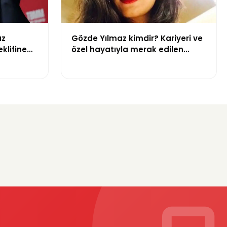
üz
Gözde Yılmaz kimdir? Kariyeri ve
klifine
özel hayatıyla merak edilen
 aykırı”
menajer hakkında bilgiler