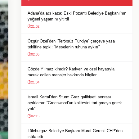
Adana’da acı kaza: Eski Pozantı Belediye Başkanı’nın
yeğeni yaşamını yitirdi
21:02
Özgür Özel’den “Terörsüz Türkiye” çerçeve yasa
teklifine tepki: “Meselenin ruhuna aykırı”
02:05
Gözde Yılmaz kimdir? Kariyeri ve özel hayatıyla
merak edilen menajer hakkında bilgiler
21:04
İsmail Kartal’dan Sturm Graz galibiyeti sonrası
açıklama: “Greenwood’un kalitesini tartışmaya gerek
yok”
02:15
Lüleburgaz Belediye Başkanı Murat Gerenli CHP’den
istifa etti