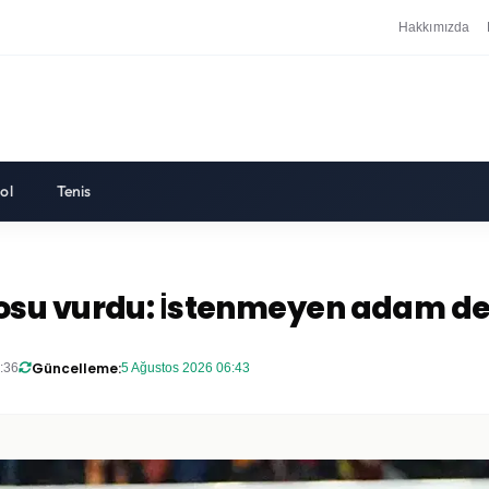
Hakkımızda
ol
Tenis
osu vurdu: İstenmeyen adam değ
Güncelleme:
:36
5 Ağustos 2026 06:43