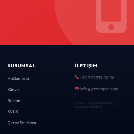
KURUMSAL
İLETIŞIM
+90 501 379 08 08
Hakkımızda
info@yazarspor.com
Künye
Reklam
KEYDAL
eNews · Geliştirici
·
KEYDAL
Developer
KVKK
Çerez Politikası