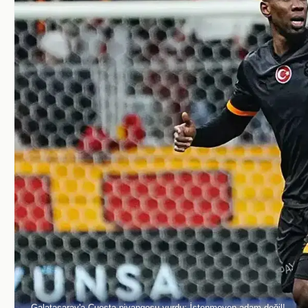
Galatasaray'a Cuesta piyangosu vurdu: İstenmeyen adam değil!