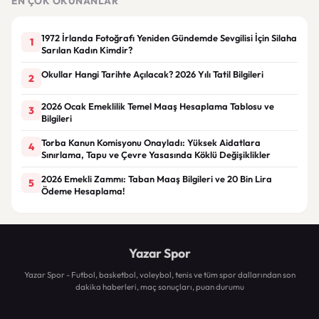
EN ÇOK OKUNANLAR
1972 İrlanda Fotoğrafı Yeniden Gündemde Sevgilisi İçin Silaha
1
Sarılan Kadın Kimdir?
Okullar Hangi Tarihte Açılacak? 2026 Yılı Tatil Bilgileri
2
2026 Ocak Emeklilik Temel Maaş Hesaplama Tablosu ve
3
Bilgileri
Torba Kanun Komisyonu Onayladı: Yüksek Aidatlara
4
Sınırlama, Tapu ve Çevre Yasasında Köklü Değişiklikler
2026 Emekli Zammı: Taban Maaş Bilgileri ve 20 Bin Lira
5
Ödeme Hesaplama!
Yazar Spor
Yazar Spor - Futbol, basketbol, voleybol, tenis ve tüm spor dallarından son
dakika haberleri, maç sonuçları, puan durumu