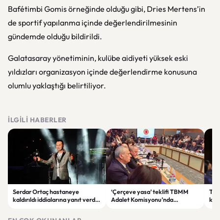
Bafétimbi Gomis
örneğinde olduğu gibi, Dries Mertens’in
de sportif yapılanma içinde değerlendirilmesinin
gündemde olduğu bildirildi.
Galatasaray yönetiminin, kulübe aidiyeti yüksek eski
yıldızları organizasyon içinde değerlendirme konusuna
olumlu yaklaştığı belirtiliyor.
İLGILI HABERLER
Serdar Ortaç hastaneye
‘Çerçeve yasa’ teklifi TBMM
Ter
kaldırıldı iddialarına yanıt verdi:
Adalet Komisyonu’nda
kri
“Rutin tedavim için buradayım”
görüşülüyor
tek
gör