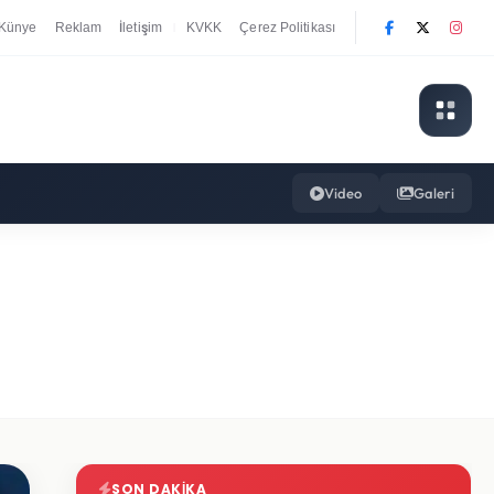
Künye
Reklam
İletişim
KVKK
Çerez Politikası
|
Video
Galeri
SON DAKIKA