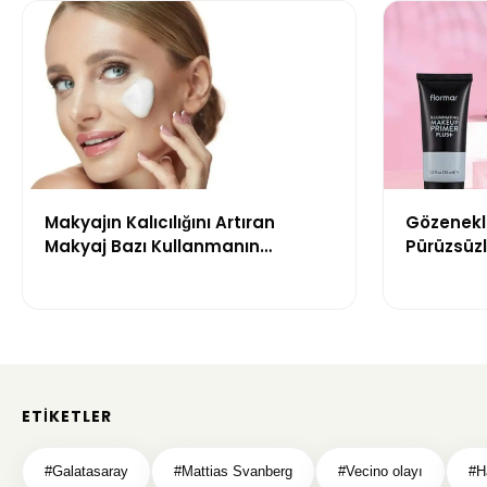
Makyajın Kalıcılığını Artıran
Gözenekle
Makyaj Bazı Kullanmanın
Pürüzsüzl
Faydaları
Bazı Öneri
ETIKETLER
#Galatasaray
#Mattias Svanberg
#Vecino olayı
#H