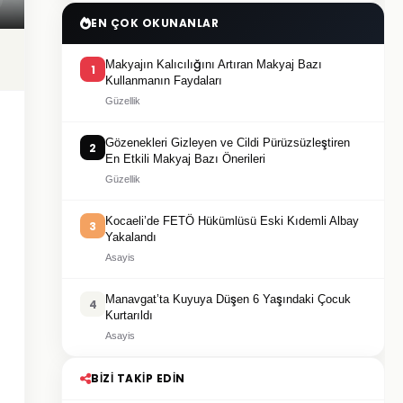
EN ÇOK OKUNANLAR
Makyajın Kalıcılığını Artıran Makyaj Bazı
1
Kullanmanın Faydaları
Güzellik
Gözenekleri Gizleyen ve Cildi Pürüzsüzleştiren
2
En Etkili Makyaj Bazı Önerileri
Güzellik
Kocaeli’de FETÖ Hükümlüsü Eski Kıdemli Albay
3
Yakalandı
Asayis
Manavgat’ta Kuyuya Düşen 6 Yaşındaki Çocuk
4
Kurtarıldı
Asayis
BIZI TAKIP EDIN