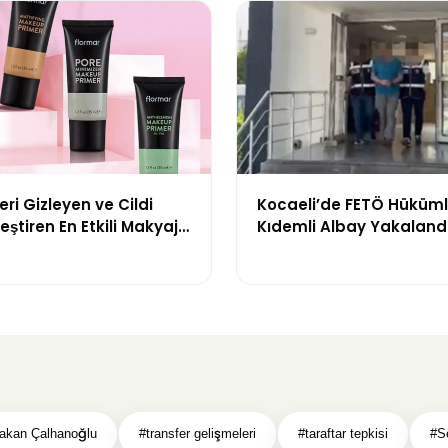
ri Gizleyen ve Cildi
Kocaeli’de FETÖ Hüküml
eştiren En Etkili Makyaj
Kıdemli Albay Yakaland
leri
akan Çalhanoğlu
#transfer gelişmeleri
#taraftar tepkisi
#Se