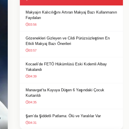
Makyajın Kalıcılığını Artıran Makyaj Bazı Kullanmanın
Faydaları
03:56
Gözenekleri Gizleyen ve Cildi Pürüzsüzleştiren En
Etkili Makyaj Bazı Önerileri
03:57
Kocaeli’de FETÖ Hükümlüsü Eski Kıdemli Albay
Yakalandı
04:39
Manavgat’ta Kuyuya Düşen 6 Yaşındaki Çocuk
Kurtarıldı
04:35
Şam’da Şiddetli Patlama: Ölü ve Yaralılar Var
04:31