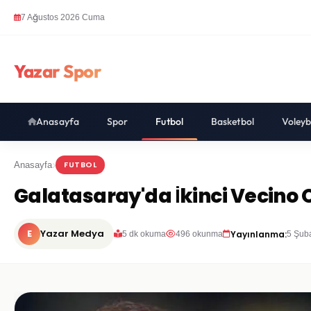
7 Ağustos 2026 Cuma
Yazar Spor
Anasayfa
Spor
Futbol
Basketbol
Voleyb
FUTBOL
Anasayfa
Galatasaray'da İkinci Vecino 
E
Yazar Medya
Yayınlanma:
5 dk okuma
496 okunma
5 Şub